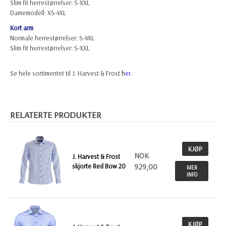
Slim fit herrestørrelser: S-XXL
Damemodell: XS-4XL
Kort arm
Normale herrestørrelser: S-4XL
Slim fit herrestørrelser: S-XXL
Se hele sortimentet til J. Harvest & Frost
h
er.
RELATERTE PRODUKTER
KJØP
NOK
J. Harvest & Frost
skjorte Red Bow 20
929,00
MER
INFO
KJØP