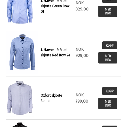
J. Harvest & Frost
NOK
skjorte Green Bow
829,00
MER
01
INFO
KJØP
NOK
J. Harvest & Frost
skjorte Red Bow 24
929,00
MER
INFO
KJØP
NOK
Oxfordskjorte
Belfair
799,00
MER
INFO