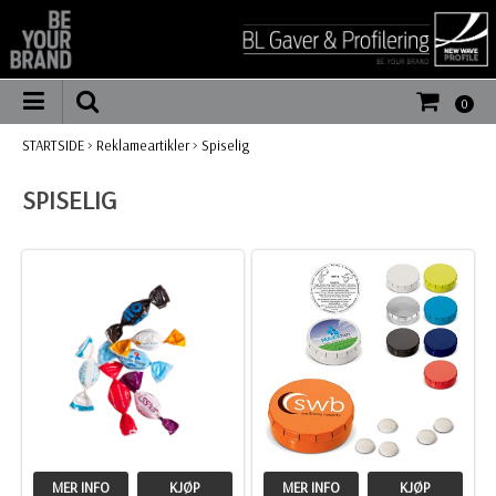
0
STARTSIDE
>
Reklameartikler
>
Spiselig
SPISELIG
MER INFO
KJØP
MER INFO
KJØP