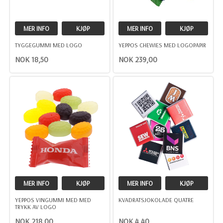
MER INFO
KJØP
MER INFO
KJØP
TYGGEGUMMI MED LOGO
YEPPOS CHEWIES MED LOGOPAPIR
NOK 18,50
NOK 239,00
MER INFO
KJØP
MER INFO
KJØP
YEPPOS VINGUMMI MED MED
KVADRATSJOKOLADE QUATRE
TRYKK AV LOGO
NOK 218,00
NOK 4,40