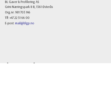
BL Gaver & Profilering AS
Grini Næringspark 8 B, 1361 Østerås
Org.nr: 981 703 146
Tlf: +47 22 51 66 00
E-post:
mail@blgp.no
FOLLOW US
Facebook
Instagram
NYHETSBREV
Registrere
Avregistrere
OK