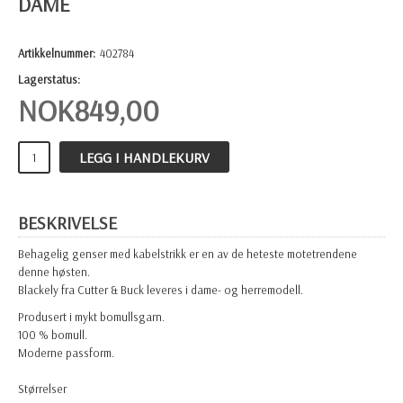
DAME
Artikkelnummer:
402784
Lagerstatus:
NOK
849,00
LEGG I HANDLEKURV
BESKRIVELSE
Behagelig genser med kabelstrikk er en av de heteste motetrendene
denne høsten.
Blackely fra Cutter & Buck leveres i dame- og herremodell.
Produsert i mykt bomullsgarn.
100 % bomull.
Moderne passform.
Størrelser