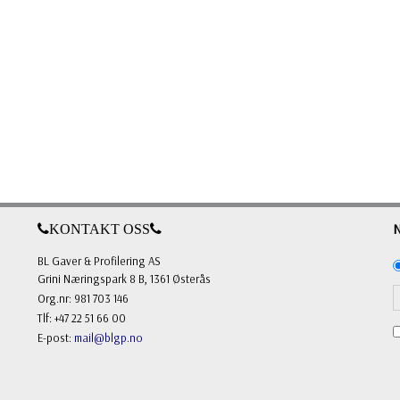
KONTAKT OSS
BL Gaver & Profilering AS
Grini Næringspark 8 B, 1361 Østerås
Org.nr: 981 703 146
Tlf: +47 22 51 66 00
E-post:
mail@blgp.no