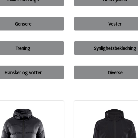
Gensere
Vester
Trening
Synlighetsbekledning
Hansker og votter
Diverse