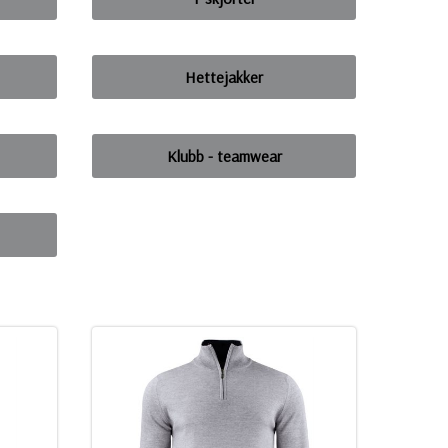
Hettejakker
Klubb - teamwear