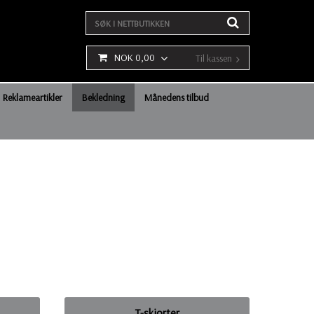
NOK 0,00
Til kassen
Reklameartikler
Bekledning
Månedens tilbud
T-skjorter