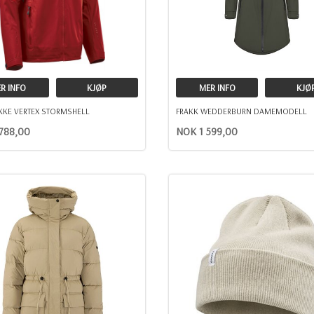
R INFO
KJØP
MER INFO
KJØ
KKE VERTEX STORMSHELL
FRAKK WEDDERBURN DAMEMODELL
788,00
NOK 1 599,00