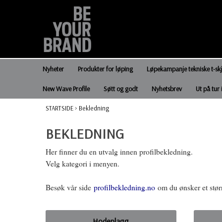
Nyheter
Produkter for løping
Løpekampanje tekniske t-sk
New Wave Profile
Søtt og godt
Nyhetsbrev
Ut på tur 
STARTSIDE
>
Bekledning
BEKLEDNING
Her finner du en utvalg innen profilbekledning.
Velg kategori i menyen.
Besøk vår side
profilbekledning.no
om du ønsker et størr
Hodeplagg