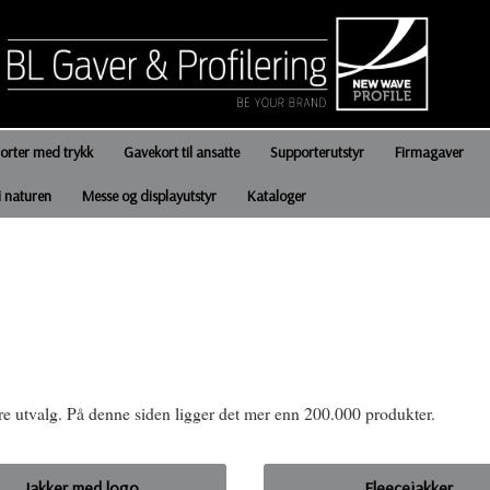
jorter med trykk
Gavekort til ansatte
Supporterutstyr
Firmagaver
i naturen
Messe og displayutstyr
Kataloger
e utvalg. På denne siden ligger det mer enn 200.000 produkter.
Jakker med logo
Fleecejakker