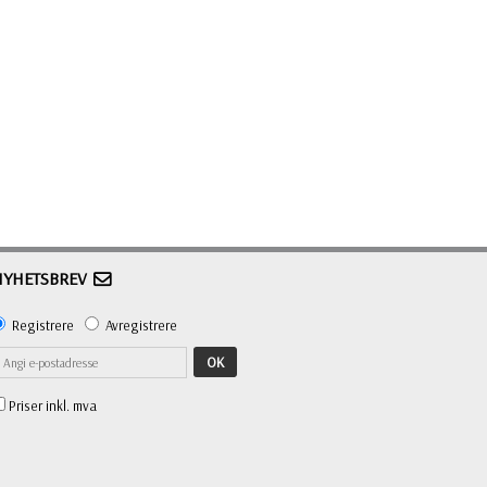
NYHETSBREV
Registrere
Avregistrere
OK
Priser inkl. mva