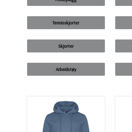
Tennisskjorter
Skjorter
Arbeidstøy