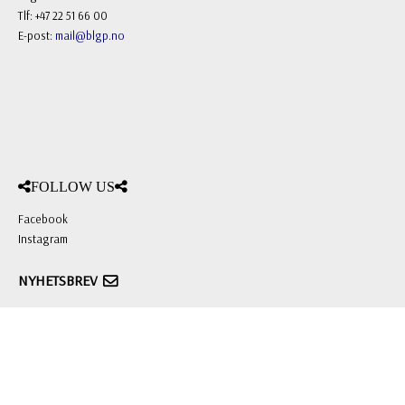
Tlf: +47 22 51 66 00
E-post:
mail@blgp.no
FOLLOW US
Facebook
Instagram
NYHETSBREV
Registrere
Avregistrere
OK
Priser inkl. mva