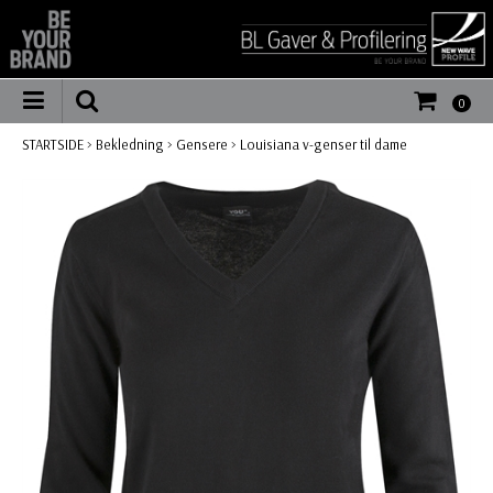
0
STARTSIDE
>
Bekledning
>
Gensere
>
Louisiana v-genser til dame