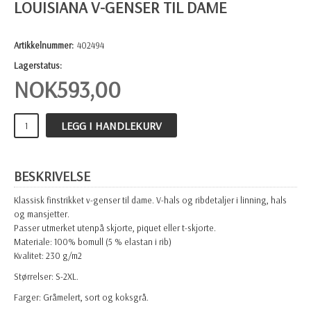
LOUISIANA V-GENSER TIL DAME
Artikkelnummer:
402494
Lagerstatus:
NOK
593,00
LEGG I HANDLEKURV
BESKRIVELSE
Klassisk finstrikket v-genser til dame. V-hals og ribdetaljer i linning, hals
og mansjetter.
Passer utmerket utenpå skjorte, piquet eller t-skjorte.
Materiale: 100% bomull (5 % elastan i rib)
Kvalitet: 230 g/m2
Størrelser: S-2XL.
Farger: Gråmelert, sort og koksgrå.