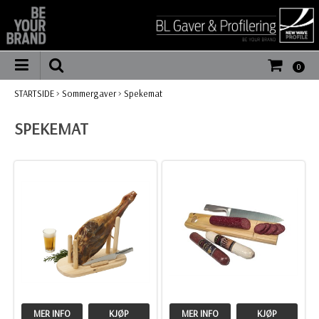
0
STARTSIDE
>
Sommergaver
>
Spekemat
SPEKEMAT
MER INFO
KJØP
MER INFO
KJØP