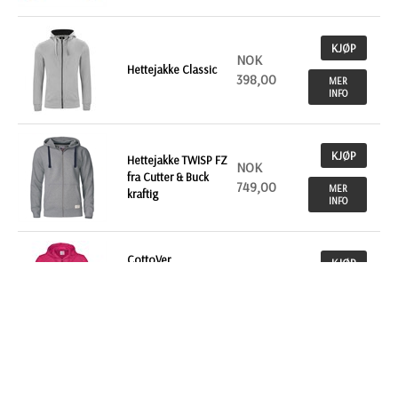
KJØP
NOK
Hettejakke Classic
398,00
MER
INFO
KJØP
Hettejakke TWISP FZ
NOK
fra Cutter & Buck
749,00
MER
kraftig
INFO
CottoVer
KJØP
NOK
miljøvennlig
hettejakke for
728,00
MER
INFO
damer
KJØP
CottoVer