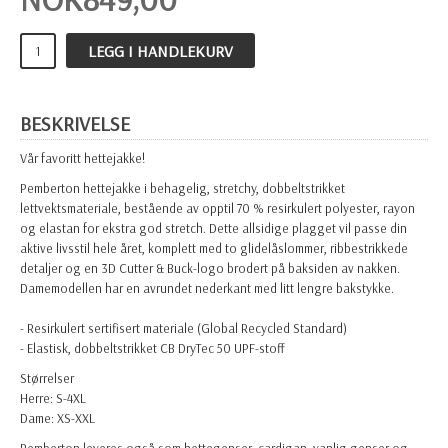
LEGG I HANDLEKURV
BESKRIVELSE
Vår favoritt hettejakke!
Pemberton hettejakke i behagelig, stretchy, dobbeltstrikket
lettvektsmateriale, bestående av opptil 70 % resirkulert polyester, rayon
og elastan for ekstra god stretch. Dette allsidige plagget vil passe din
aktive livsstil hele året, komplett med to glidelåslommer, ribbestrikkede
detaljer og en 3D Cutter & Buck-logo brodert på baksiden av nakken.
Damemodellen har en avrundet nederkant med litt lengre bakstykke.
- Resirkulert sertifisert materiale (Global Recycled Standard)
- Elastisk, dobbeltstrikket CB DryTec 50 UPF-stoff
Størrelser
Herre: S-4XL
Dame: XS-XXL
Pemberton leveres også som hettegenser, cardigan, vanlig genser og