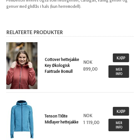
genser med glidlås i hals (kun herremodell).
RELATERTE PRODUKTER
KJØP
Cottover hettejakke
NOK
Key Økologisk
899,00
MER
Fairtrade Bomull
INFO
KJØP
NOK
Tenson TXlite
Midlayer hettejakke
1 119,00
MER
INFO