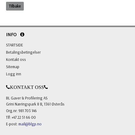
Tilbake
INFO
STARTSIDE
Betalingsbetingelser
Kontakt oss
Sitemap
Logg inn
KONTAKT OSS
BL Gaver & Profilering AS
Grini Næringspark 8 B, 1361 Østerås
Org.nr: 981 703 146
Tlf: +47 22 51 66 00
E-post:
mail@blgp.no