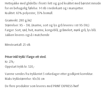
Hettejakke med glidelås i front i lett og god kvalitet med børstet innside
for en behagelig følelse. 1×1 rib i nederkant og i mansjetter.
Kvalitet: 65% polyester, 35% bomull.
Gramvekt: 280 g/m2
Størrelser: XS – 3XL (marine, sort og lys grå leveres i str XS-5XL)
Farger: Sort, rød, hvit, marine, kongeblå, gråmelert, mørk grå, lys blå.
Jakken leveres også i matchende
Minsteantall: 25 stk
Priser inkl trykk 1 farge ett sted.
Kr. 274,-
Oppstart trykk kr. 520,-
Varene sendes fra trykkeriet 5 virkedager etter godkjent korrektur.
Maks trykkstørrelse: 45x36 cm
De flere produkter som leveres med PRINT EXPRESS
her!