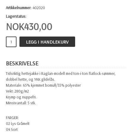
Artikkelnummer:
402020
Lagerstatus:
NOK
430,00
LEGG I HANDLEKURV
BESKRIVELSE
Tidsriktig hettejakke i Raglan-modell med ton-i-ton flatlock-sømmer,
dobbel hette, og YKK glidelås.
Materiale: 65% kjemmet bomull/35% polyester
Vekt: 280g/m2
Krymp og nuppefri.
Minsteantall: 5 stk.
FARGER:
02 Lys Gråmelt
04 Sort