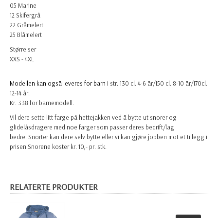
05 Marine
12 Skifergrå
22 Gråmelert
25 Blåmelert
Størrelser
XXS - 4XL
Modellen kan også leveres for barn
i str. 130 cl. 4-6 år/150 cl. 8-10 år/170cl.
12-14 år.
Kr. 338 for barnemodell.
Vil dere sette litt farge på hettejakken ved å bytte ut snorer og
glidelåsdragere med noe farger som passer deres bedrift/lag
bedre. Snorter kan dere selv bytte eller vi kan gjøre jobben mot et tillegg i
prisen.Snorene koster kr. 10,- pr. stk.
RELATERTE PRODUKTER