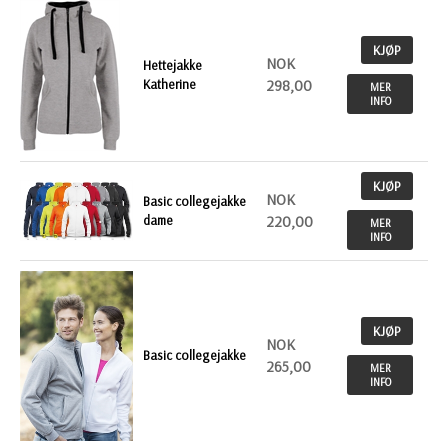
KJØP
NOK
Hettejakke
Katherine
298,00
MER
INFO
KJØP
NOK
Basic collegejakke
dame
220,00
MER
INFO
KJØP
NOK
Basic collegejakke
265,00
MER
INFO