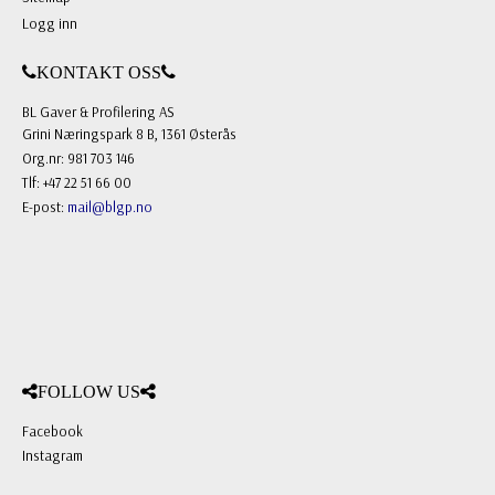
Logg inn
KONTAKT OSS
BL Gaver & Profilering AS
Grini Næringspark 8 B, 1361 Østerås
Org.nr: 981 703 146
Tlf: +47 22 51 66 00
E-post:
mail@blgp.no
FOLLOW US
Facebook
Instagram