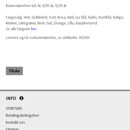
Barnestørrelser 4/6 år, 8/10 år, 12/14 år.
Fargevalg: Hvit, Gråmelert, Sort, Rosa, Rød, Lys blå, Turkis, Kornblå, Indigo,
Marine, Limegrønn, Brun, Gul, Orange, Lilla, Raspberryred.
Se alle fargene
her.
Leveres også i voksenstørrelse, se artikkelnr. 402101
Tilbake
INFO
STARTSIDE
Betalingsbetingelser
Kontakt oss
Sitemap