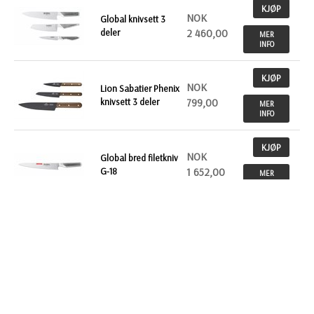
KJØP
NOK
Global knivsett 3
deler
2 460,00
MER
INFO
KJØP
NOK
Lion Sabatier Phenix
knivsett 3 deler
799,00
MER
INFO
KJØP
NOK
Global bred filetkniv
G-18
1 652,00
MER
INFO
KJØP
NOK
Global brødkniv, G-9
22 cm
1 054,00
MER
INFO
KJØP
NOK
Global kokkekniv
G2, 20 cm
1 054,00
MER