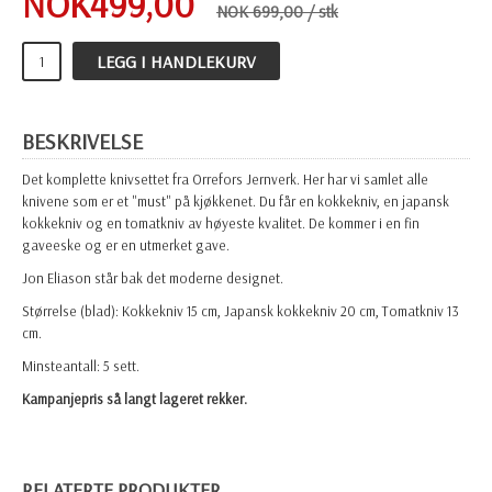
NOK
499,00
NOK 699,00
/ stk
LEGG I HANDLEKURV
BESKRIVELSE
Det komplette knivsettet fra Orrefors Jernverk. Her har vi samlet alle
knivene som er et "must" på kjøkkenet. Du får en kokkekniv, en japansk
kokkekniv og en tomatkniv av høyeste kvalitet. De kommer i en fin
gaveeske og er en utmerket gave.
Jon Eliason står bak det moderne designet.
Størrelse (blad): Kokkekniv 15 cm, Japansk kokkekniv 20 cm, Tomatkniv 13
cm.
Minsteantall: 5 sett.
Kampanjepris så langt lageret rekker.
RELATERTE PRODUKTER