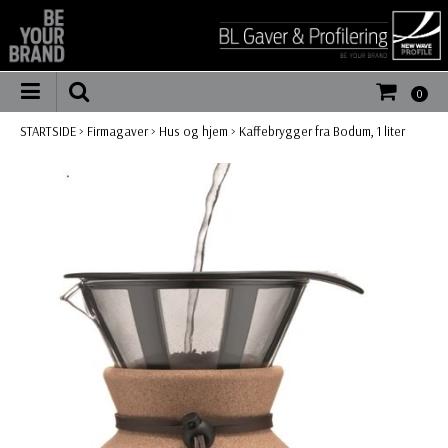
0
STARTSIDE
>
Firmagaver
>
Hus og hjem
>
Kaffebrygger fra Bodum, 1 liter