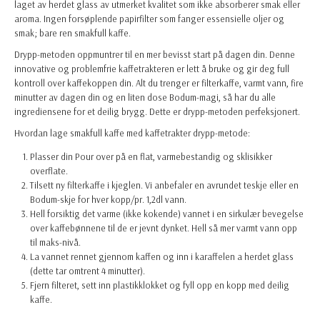
laget av
herdet glass
av utmerket kvalitet som ikke absorberer smak eller
aroma.
Ingen forsøplende papirfilter
som fanger essensielle oljer og
smak; bare ren smakfull kaffe.
Drypp-metoden oppmuntrer til en mer bevisst start på dagen din. Denne
innovative og problemfrie kaffetrakteren er lett å bruke og gir deg full
kontroll over kaffekoppen din. Alt du trenger er filterkaffe, varmt vann, fire
minutter av dagen din og en liten dose Bodum-magi, så har du alle
ingrediensene for et deilig brygg. Dette er drypp-metoden perfeksjonert.
Hvordan lage smakfull kaffe med kaffetrakter drypp-metode:
Plasser din Pour over på en flat, varmebestandig og sklisikker
overflate.
Tilsett ny filterkaffe i kjeglen. Vi anbefaler en avrundet teskje eller en
Bodum-skje for hver kopp/pr. 1,2dl vann.
Hell forsiktig det varme (ikke kokende) vannet i en sirkulær bevegelse
over kaffebønnene til de er jevnt dynket. Hell så mer varmt vann opp
til maks-nivå.
La vannet rennet gjennom kaffen og inn i karaffelen a herdet glass
(dette tar omtrent 4 minutter).
Fjern filteret, sett inn plastikklokket og fyll opp en kopp med deilig
kaffe.