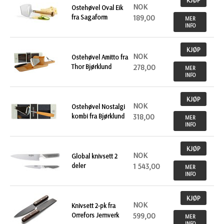
KJØP
NOK
Ostehøvel Oval Eik
fra Sagaform
189,00
MER
INFO
KJØP
NOK
Ostehøvel Amitto fra
Thor Bjørklund
278,00
MER
INFO
KJØP
NOK
Ostehøvel Nostalgi
kombi fra Bjørklund
318,00
MER
INFO
KJØP
NOK
Global knivsett 2
deler
1 543,00
MER
INFO
KJØP
NOK
Knivsett 2-pk fra
Orrefors Jernverk
599,00
MER
INFO