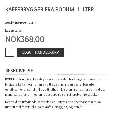
KAFFEBRYGGER FRA BODUM, 1 LITER
Artikkelnummer:
354582
Lagerstatus:
NOK
368,00
LEGG I HANDLEKURV
BESKRIVELSE
BODUM's
Pour Over kaffebrygger
er nøkkelen for å lage en rikere og
fyldigere kaffe i komforten av ditt eget hjem. Den designbaserte
estetikken er et stilfullt tillegg til ethvert kjøkken, men det er den fyldige,
jevne kaffesmaken med en robust aroma som vil erobre hjertet ditt.
Den vakkert utformede karaffelen er utstyrt med et permanent filter av
rustfritt stål for virkelig bærekraftig brygging, og den er