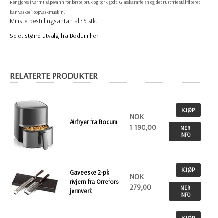
Rengjøres i varmt såpevann før første bruk og tørk godt. Glasskaraffelen og det rustfrie stålfilteret
kan vaskes i oppvaskmaskin.
Minste bestillingsantantall: 5 stk.
Se et større utvalg fra Bodum her.
RELATERTE PRODUKTER
KJØP
NOK
Airfryer fra Bodum
1 190,00
MER
INFO
KJØP
Gaveeske 2-pk
NOK
rivjern fra Orrefors
279,00
MER
jermverk
INFO