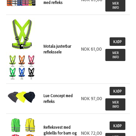
med refleks
MER
INFO
KJØP
Motala justerbar
NOK 61,00
reflekssele
MER
INFO
KJØP
Lue Concept med
NOK 97,00
refleks
MER
INFO
KJØP
Refleksvest med
NOK 72,00
glidelås for barn og