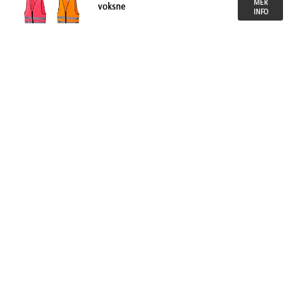
MER
voksne
INFO
KJØP
NOK 59,00
Refleksvest
MER
INFO
KJØP
Refleksvest Uppsala
NOK 72,00
med glidelås
MER
INFO
KJØP
Refleksvest Safe
NOK 75,00
Guard
MER
INFO