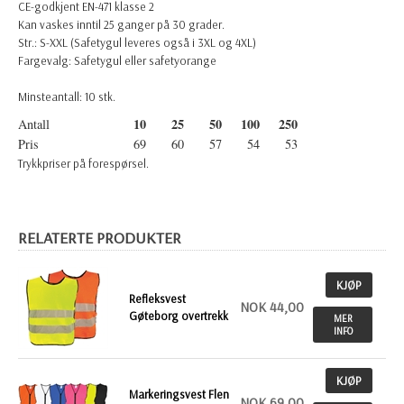
CE-godkjent EN-471 klasse 2
Kan vaskes inntil 25 ganger på 30 grader.
Str.: S-XXL (Safetygul leveres også i 3XL og 4XL)
Fargevalg: Safetygul eller safetyorange
Minsteantall: 10 stk.
10
25
50
100
250
Antall
Pris
69
60
57
54
53
Trykkpriser på forespørsel.
RELATERTE PRODUKTER
KJØP
Refleksvest
NOK 44,00
Gøteborg overtrekk
MER
INFO
KJØP
Markeringsvest Flen
NOK 69,00