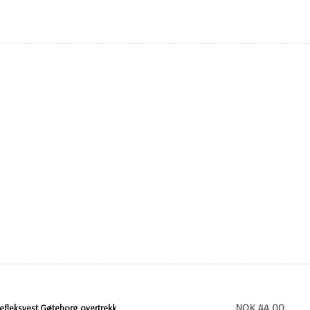
NOK 44,00
efleksvest Gøteborg overtrekk