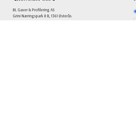
BL Gaver & Profilering AS
Grini Næringspark 8 B, 1361 Østerås
Org.nr: 981 703 146
Tlf: +47 22 51 66 00
E-post:
mail@blgp.no
FOLLOW US
Facebook
Instagram