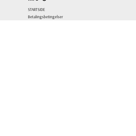
STARTSIDE
Betalingsbetingelser
Kontakt oss
Sitemap
Logg inn