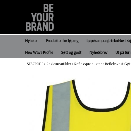
Nyheter
Produkter for løping
Løpekampanje tekniske t-sk
New Wave Profile
Søtt og godt
Nyhetsbrev
Ut på tur 
STARTSIDE
>
Reklameartikler
>
Refleksprodukter
>
Refleksvest Gøt