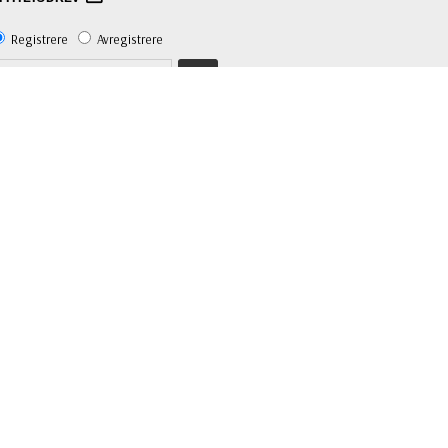
Registrere
Avregistrere
OK
Priser inkl. mva