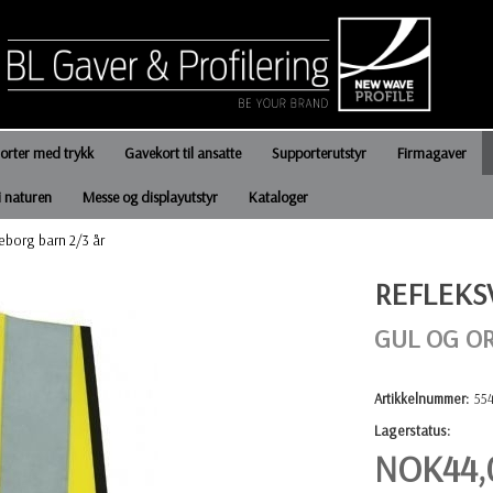
jorter med trykk
Gavekort til ansatte
Supporterutstyr
Firmagaver
i naturen
Messe og displayutstyr
Kataloger
eborg barn 2/3 år
REFLEKS
GUL OG O
Artikkelnummer:
55
Lagerstatus:
NOK
44