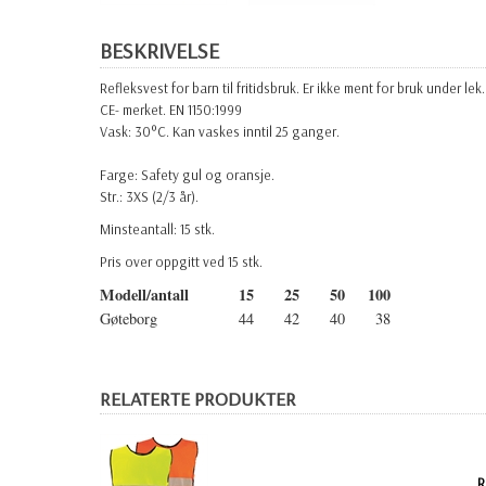
BESKRIVELSE
Refleksvest for barn til fritidsbruk. Er ikke ment for bruk under lek.
CE- merket. EN 1150:1999
Vask: 30°C. Kan vaskes inntil 25 ganger.
Farge: Safety gul og oransje.
Str.: 3XS (2/3 år).
Minsteantall: 15 stk.
Pris over oppgitt ved 15 stk.
Modell/antall
15
25
50
100
Gøteborg
44
42
40
38
RELATERTE PRODUKTER
R