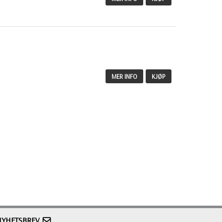
MER INFO
KJØP
NYHETSBREV