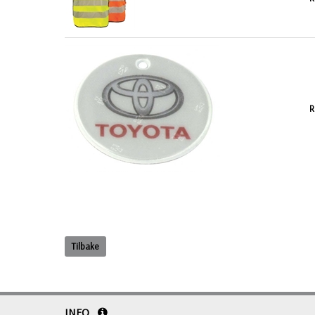
R
Tilbake
INFO