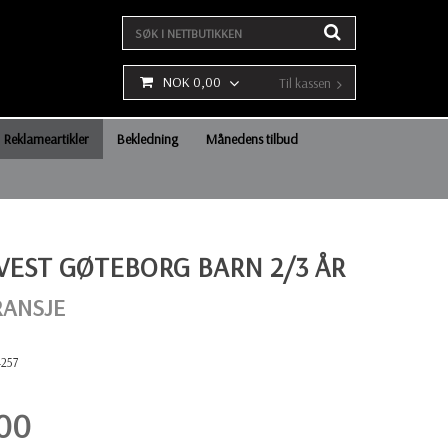
NOK 0,00
Til kassen
Reklameartikler
Bekledning
Månedens tilbud
VEST GØTEBORG BARN 2/3 ÅR
RANSJE
4257
,00