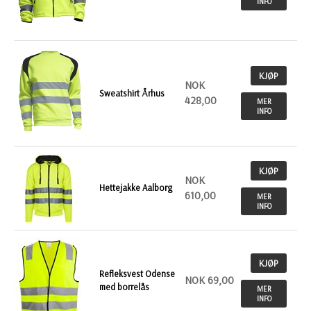
INFO
KJØP
NOK
Sweatshirt Århus
428,00
MER
INFO
KJØP
NOK
Hettejakke Aalborg
610,00
MER
INFO
KJØP
Refleksvest Odense
NOK 69,00
med borrelås
MER
INFO