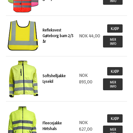
INFO
KJØP
Refleksvest
NOK 44,00
Gøteborg barn 2/3
MER
år
INFO
KJØP
NOK
Softshelljakke
Lysekil
893,00
MER
INFO
KJØP
NOK
Fleecejakke
Hirtshals
627,00
MER