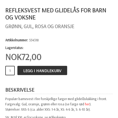
REFLEKSVEST MED GLIDELÅS FOR BARN
OG VOKSNE
GRØNN, GUL, ROSA OG ORANSJE
Artikkelnummer:
554318
Lagerstatus:
NOK
72,00
LEGG I HANDLEKURV
BESKRIVELSE
Populær barnevest i fire forskjellige farger med glidelåslukking i front.
Fargevalg: Gul, oransje, grønn eller rosa (se farge rød
her
).
Størrelser: XXS-S (ca. alder XXS: 1-4 år, XS: 4-6 år, S: 6-10 år).
Str. M til XXL er for voksne, se måleskjema.