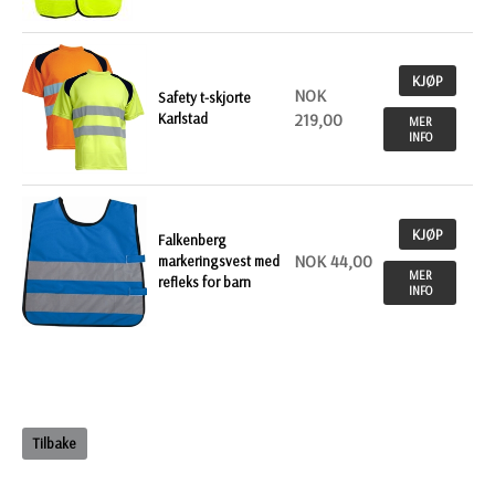
KJØP
NOK
Safety t-skjorte
Karlstad
219,00
MER
INFO
KJØP
Falkenberg
NOK 44,00
markeringsvest med
MER
refleks for barn
INFO
Tilbake