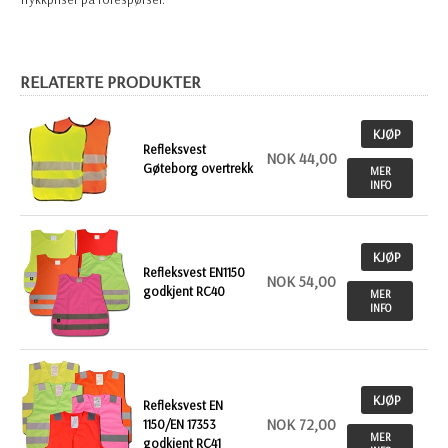
RELATERTE PRODUKTER
KJØP
Refleksvest
NOK 44,00
Gøteborg overtrekk
MER
INFO
KJØP
Refleksvest EN1150
NOK 54,00
godkjent RC40
MER
INFO
KJØP
Refleksvest EN
NOK 72,00
1150/EN 17353
MER
godkjent RC41