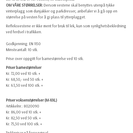
OM VÅRE STØRRELSER:
Dersom vestene skal benyttes utenpå tykke
vinterplagg som dunjakker og parkdresser, anbefaler vi å gå opp en
størrelse på vesten for å gi plass til ytterplagget.
Refleksvestene er ikke ment for bruk til lek, kun som synlighetsbekledning
ved ferdsel i trafikken.
Godkjenning: EN 1150
Minsteantall: 10 stk.
Prise over oppgitt for barnestørrelse ved 10 stk.
Priser barnestørrelser
Kr. 72,00 ved 10 stk. +
Kr. 68,50,- ved 50 stk. +
Kr. 63,50 ved 100 stk. +
Priser voksenstørrelser (M-XXL)
Artikkelnr.: 8020090
Kr. 86,00 ved 10 stk. +
Kr. 82,50 ved 50 stk. +
Kr. 75,50 ved 100 stk. +
Trykkpriser på forespørsel.