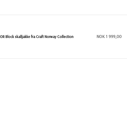
NOK 1 999,00
OR Block skalljakke fra Craft Norway Collection
NOK 1 098,00
raft Block Shell skalljakke
NOK 1 098,00
raft Block Shell skalljakke dame