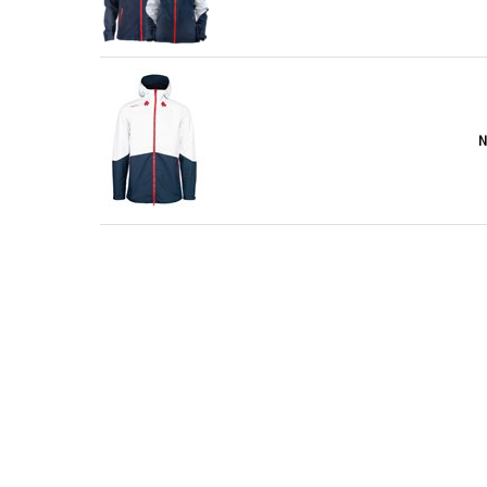
N
C
C