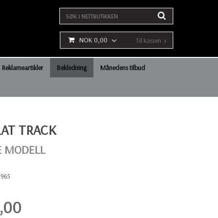
NOK 0,00
Til kassen
Reklameartikler
Bekledning
Månedens tilbud
LAT TRACK
 MODELL
1965
,00