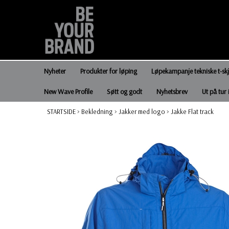
Nyheter
Produkter for løping
Løpekampanje tekniske t-sk
New Wave Profile
Søtt og godt
Nyhetsbrev
Ut på tur 
STARTSIDE
>
Bekledning
>
Jakker med logo
>
Jakke Flat track