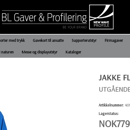
jorter med trykk
Gavekort til ansatte
Supporterutstyr
Firmagaver
i naturen
Messe og displayutstyr
Kataloger
JAKKE F
UTGÅENDE
Artikkelnummer:
40
Lagerstatus:
NOK
779