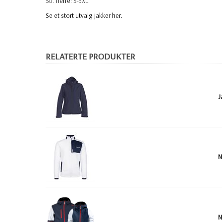
Str.
herre:
S-5XL.
Se et stort utvalg jakker her.
RELATERTE PRODUKTER
J
N
N