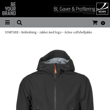
0
STARTSIDE
>
Bekledning
>
Jakker med logo
>
Active softshelljakke