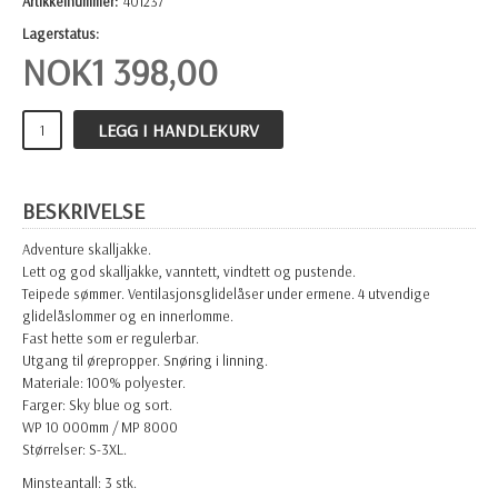
Artikkelnummer:
401237
Lagerstatus:
NOK
1 398,00
LEGG I HANDLEKURV
BESKRIVELSE
Adventure skalljakke.
Lett og god skalljakke, vanntett, vindtett og pustende.
Teipede sømmer. Ventilasjonsglidelåser under ermene. 4 utvendige
glidelåslommer og en innerlomme.
Fast hette som er regulerbar.
Utgang til ørepropper. Snøring i linning.
Materiale: 100% polyester.
Farger: Sky blue og sort.
WP 10 000mm / MP 8000
Størrelser: S-3XL.
Minsteantall: 3 stk.