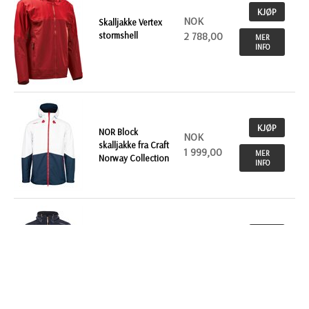
KJØP
NOK
Skalljakke Vertex
stormshell
2 788,00
MER
INFO
KJØP
NOR Block
NOK
skalljakke fra Craft
1 999,00
MER
Norway Collection
INFO
KJØP
NOK
Softshelljakke
Highland fra Craft
1 199,00
MER
INFO