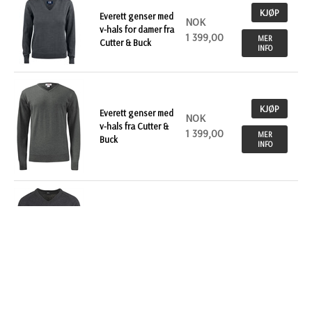
KJØP
Everett genser med
NOK
v-hals for damer fra
1 399,00
MER
Cutter & Buck
INFO
KJØP
Everett genser med
NOK
v-hals fra Cutter &
1 399,00
MER
Buck
INFO
KJØP
NOK
Vancouver V-genser
til herre
593,00
MER
INFO