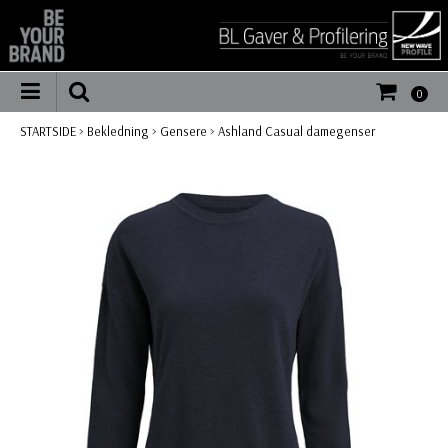
0
STARTSIDE
>
Bekledning
>
Gensere
>
Ashland Casual damegenser