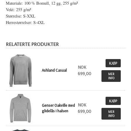
Materiale: 100 % Bomull, 12 gg, 255 g/m²
Vekt: 255 g/m²
Størrelse: S-XXL
Herrestørrelser: S-4XL
RELATERTE PRODUKTER
KJØP
NOK
Ashland Casual
699,00
MER
INFO
KJØP
NOK
Genser Oakville med
glidelås i halsen
699,00
MER
INFO