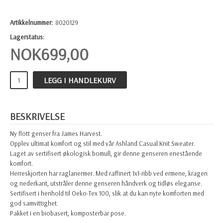
Artikkelnummer:
8020129
Lagerstatus:
NOK
699,00
LEGG I HANDLEKURV
BESKRIVELSE
Ny flott genser fra James Harvest.
Opplev ultimat komfort og stil med vår Ashland Casual Knit Sweater.
Laget av sertifisert økologisk bomull, gir denne genseren enestående
komfort.
Herreskjorten har raglanermer. Med raffinert 1x1-ribb ved ermene, kragen
og nederkant, utstråler denne genseren håndverk og tidløs eleganse.
Sertifisert i henhold til Oeko-Tex 100, slik at du kan nyte komforten med
god samvittighet.
Pakket i en biobasert, komposterbar pose.