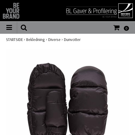
0
STARTSIDE
>
Bekledning
>
Diverse
>
Dunvotter