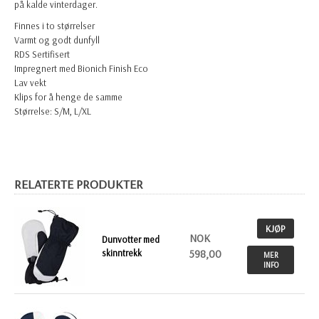
på kalde vinterdager.
Finnes i to størrelser
Varmt og godt dunfyll
RDS Sertifisert
Impregnert med Bionich Finish Eco
Lav vekt
Klips for å henge de samme
Størrelse:
S/M, L/XL
RELATERTE PRODUKTER
KJØP
NOK
Dunvotter med
skinntrekk
598,00
MER
INFO