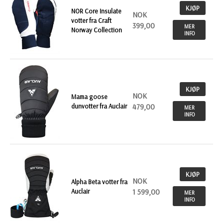
KJØP
NOR Core Insulate
NOK
votter fra Craft
399,00
MER
Norway Collection
INFO
KJØP
NOK
Mama goose
dunvotter fra Auclair
479,00
MER
INFO
KJØP
NOK
Alpha Beta votter fra
Auclair
1 599,00
MER
INFO