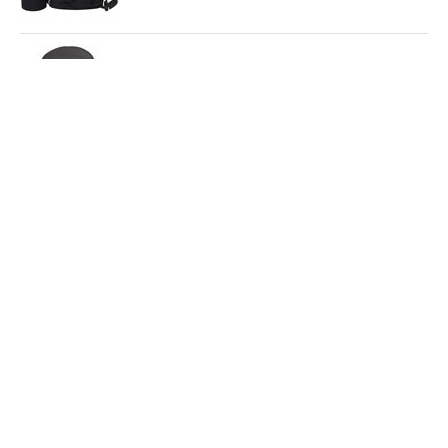
KJØP
NOK
Mama goose
dunvotter fra Auclair
479,00
MER
INFO
KJØP
NOR Core Insulate
NOK
hansker fra Craft
399,00
MER
Norway Collection
INFO
KJØP
NOK
Langrennshansker
Auclair Blaze
399,00
MER