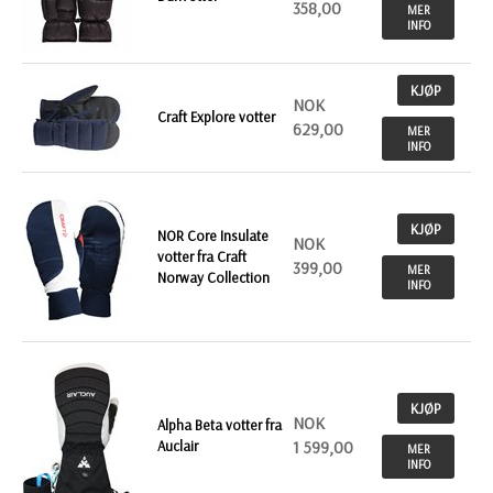
358,00
MER
INFO
KJØP
NOK
Craft Explore votter
629,00
MER
INFO
KJØP
NOR Core Insulate
NOK
votter fra Craft
399,00
MER
Norway Collection
INFO
KJØP
NOK
Alpha Beta votter fra
Auclair
1 599,00
MER
INFO