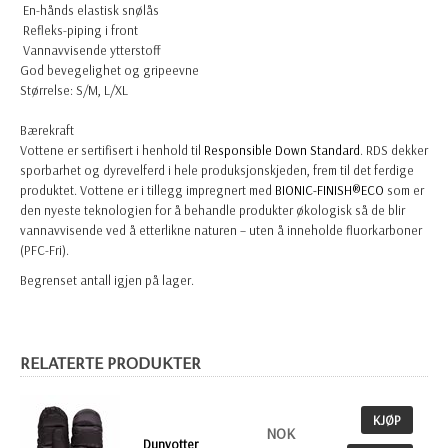
En-hånds elastisk snølås
Refleks-piping i front
Vannavvisende ytterstoff
God bevegelighet og gripeevne
Størrelse:
S/M, L/XL
Bærekraft
Vottene er sertifisert i henhold til
Responsible Down Standard
. RDS dekker
sporbarhet og dyrevelferd i hele produksjonskjeden, frem til det ferdige
produktet. Vottene er i tillegg impregnert med
BIONIC-FINISH®ECO
som er
den nyeste teknologien for å behandle produkter økologisk så de blir
vannavvisende ved å etterlikne naturen – uten å inneholde fluorkarboner
(PFC-Fri).
Begrenset antall igjen på lager.
RELATERTE PRODUKTER
KJØP
NOK
Dunvotter