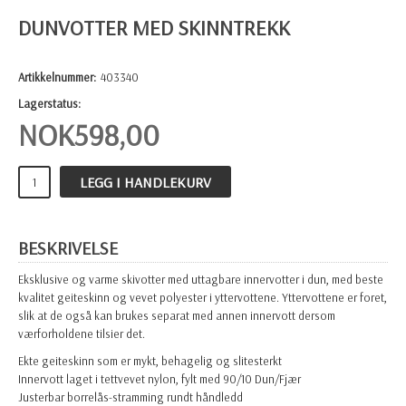
DUNVOTTER MED SKINNTREKK
Artikkelnummer:
403340
Lagerstatus:
NOK
598,00
LEGG I HANDLEKURV
BESKRIVELSE
Eksklusive og varme skivotter med uttagbare innervotter i dun, med beste
kvalitet geiteskinn og vevet polyester i yttervottene. Yttervottene er foret,
slik at de også kan brukes separat med annen innervott dersom
værforholdene tilsier det.
Ekte geiteskinn som er mykt, behagelig og slitesterkt
Innervott laget i tettvevet nylon, fylt med 90/10 Dun/Fjær
Justerbar borrelås-stramming rundt håndledd