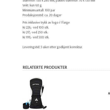
Størrelse: 130 x 280 mm, pakket størrelse: 70 x 130 mm
Vekt: kun 60 g
Minimumsantall: 100 par
Produksjonstid: ca. 20 dager
Pris inklusive trykk av logo i 1 farge
Kr 226,- ved 100 stk.
Kr 217,- ved 250 stk.
Kr 199,- ved 500 stk.
Leveringstid: 5 uker etter godkjent korrektur.
RELATERTE PRODUKTER
A