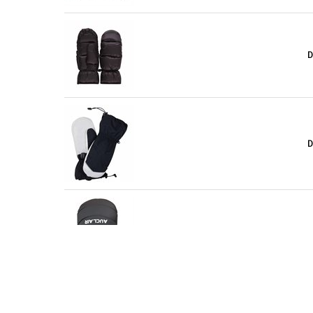
D
D
M