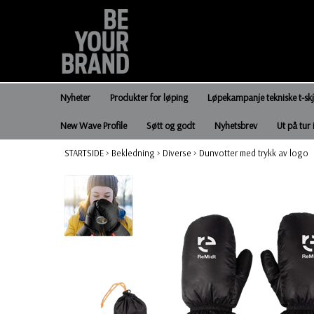
Nyheter
Produkter for løping
Løpekampanje tekniske t-sk
New Wave Profile
Søtt og godt
Nyhetsbrev
Ut på tur 
STARTSIDE
>
Bekledning
>
Diverse
>
Dunvotter med trykk av logo