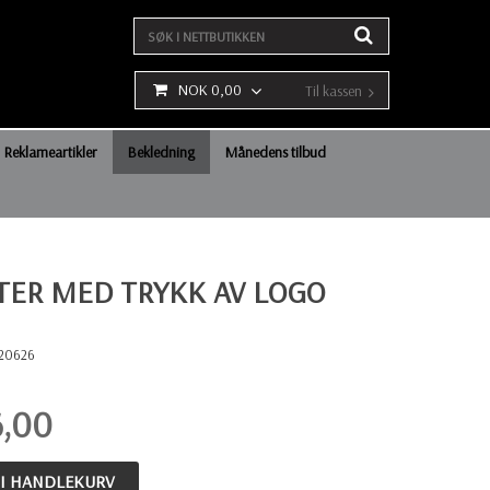
NOK 0,00
Til kassen
Reklameartikler
Bekledning
Månedens tilbud
ER MED TRYKK AV LOGO
20626
6,00
 I HANDLEKURV