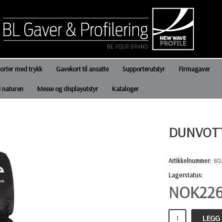
jorter med trykk
Gavekort til ansatte
Supporterutstyr
Firmagaver
i naturen
Messe og displayutstyr
Kataloger
DUNVOTT
Artikkelnummer:
80
Lagerstatus:
NOK
22
LEGG