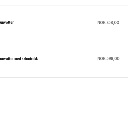
NOK 358,00
unvotter
NOK 598,00
unvotter med skinntrekk
NOK 479,00
ama goose dunvotter fra Auclair