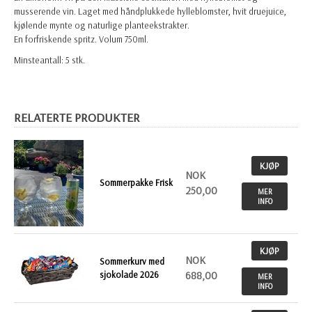
musserende vin. Laget med håndplukkede hylleblomster, hvit druejuice,
kjølende mynte og naturlige planteekstrakter.
En forfriskende spritz. Volum 750ml.
Minsteantall: 5 stk.
RELATERTE PRODUKTER
KJØP
NOK
Sommerpakke Frisk
250,00
MER
INFO
KJØP
NOK
Sommerkurv med
sjokolade 2026
688,00
MER
INFO