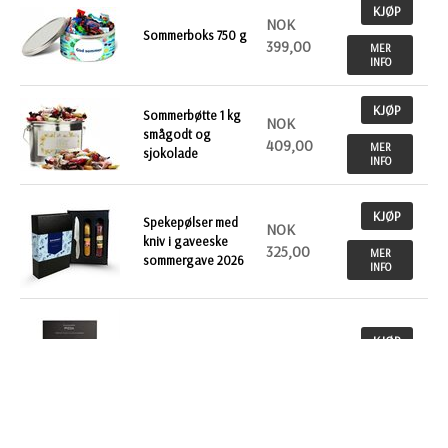
KJØP
NOK
Sommerboks 750 g
399,00
MER
INFO
KJØP
Sommerbøtte 1 kg
NOK
smågodt og
409,00
MER
sjokolade
INFO
KJØP
Spekepølser med
NOK
kniv i gaveeske
325,00
MER
sommergave 2026
INFO
KJØP
NOK
Temapose Pizza
382,00
MER
INFO