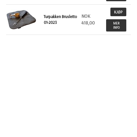
KJØP
NOK
Turpakken Brusletto
01-2023
418,00
MER
INFO
KJØP
NOK 89,00
Nor sitteunderlag
MER
INFO
KJØP
NOK
Turpakke Norge
368,00
MER
INFO
KJØP
NOK
Sitteplate med
fullfargetrykk, RPET
128,00
MER
INFO
KJØP