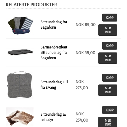
RELATERTE PRODUKTER
KJØP
Sitteunderlag fra
NOK 89,00
Sagaform
MER
INFO
KJØP
Sammenbrettbart
NOK 59,00
sitteunderlag fra
MER
Sagaform
INFO
KJØP
NOK
Sitteunderlag i ull
fra Elvang
275,00
MER
INFO
KJØP
NOK
Sitteunderlag av
reinsdyr
234,00
MER
INFO