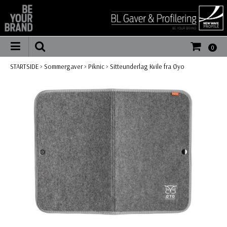
0
STARTSIDE
>
Sommergaver
>
Piknic
>
Sitteunderlag Kvile fra Øyo