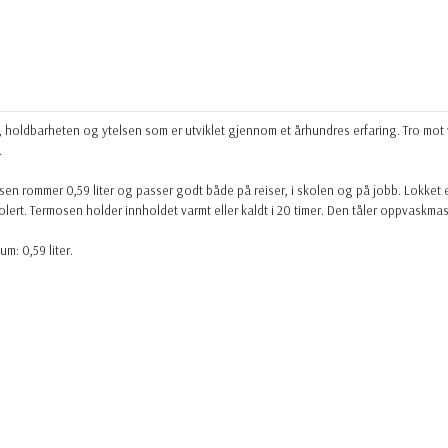
holdbarheten og ytelsen som er utviklet gjennom et århundres erfaring. Tro mot vå
.
sen rommer 0,59 liter og passer godt både på reiser, i skolen og på jobb. Lokket er 
rt. Termosen holder innholdet varmt eller kaldt i 20 timer. Den tåler oppvaskmas
um: 0,59 liter.