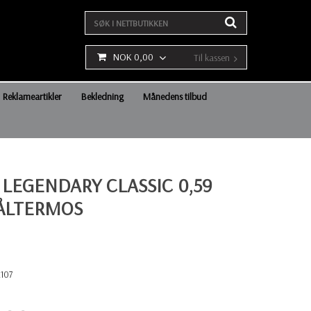
NOK 0,00
Til kassen
Reklameartikler
Bekledning
Månedens tilbud
 LEGENDARY CLASSIC 0,59
TÅLTERMOS
2107