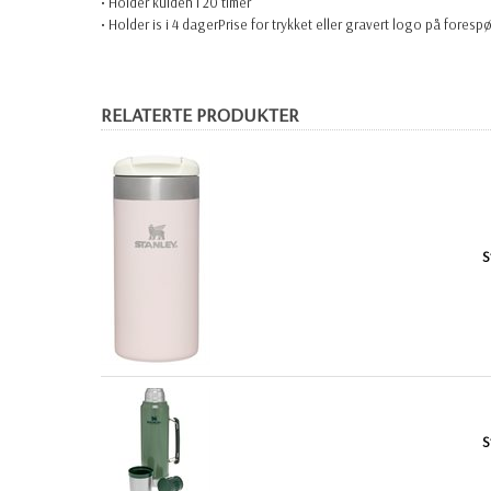
• Holder kulden i 20 timer
• Holder is i 4 dager
Prise for trykket eller gravert logo på forespø
RELATERTE PRODUKTER
S
S