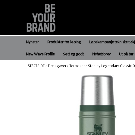
Nyheter
Produkter for løping
Løpekampanje tekniske t-sk
New Wave Profile
Søtt og godt
Nyhetsbrev
Ut på tur 
STARTSIDE
>
Firmagaver
>
Termoser
>
Stanley Legendary Classic 0,