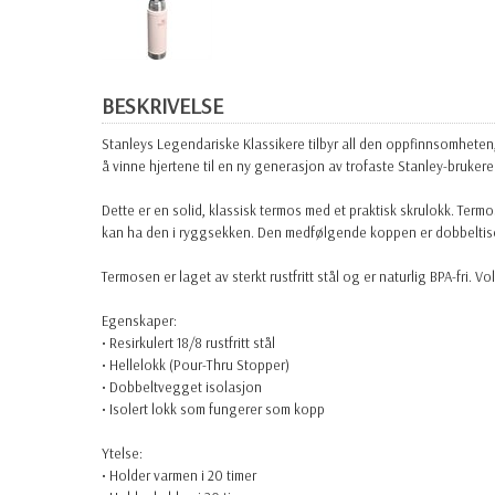
BESKRIVELSE
Stanleys Legendariske Klassikere tilbyr all den oppfinnsomheten, 
å vinne hjertene til en ny generasjon av trofaste Stanley-brukere
Dette er en solid, klassisk termos med et praktisk skrulokk. Termo
kan ha den i ryggsekken. Den medfølgende koppen er dobbeltisole
Termosen er laget av sterkt rustfritt stål og er naturlig BPA-fri. Vol
Egenskaper:
• Resirkulert 18/8 rustfritt stål
• Hellelokk (Pour-Thru Stopper)
• Dobbeltvegget isolasjon
• Isolert lokk som fungerer som kopp
Ytelse:
• Holder varmen i 20 timer