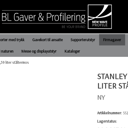
jorter med trykk
Gavekort til ansatte
Supporterutstyr
Firmagaver
i naturen
Messe og displayutstyr
Kataloger
59 liter ståltermos
STANLEY
LITER S
NY
Artikkelnummer:
55
Lagerstatus: