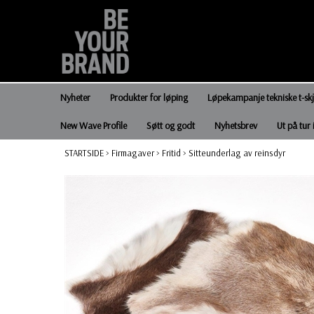
Nyheter
Produkter for løping
Løpekampanje tekniske t-sk
New Wave Profile
Søtt og godt
Nyhetsbrev
Ut på tur 
STARTSIDE
>
Firmagaver
>
Fritid
>
Sitteunderlag av reinsdyr