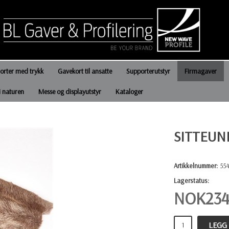
jorter med trykk
Gavekort til ansatte
Supporterutstyr
Firmagaver
i naturen
Messe og displayutstyr
Kataloger
SITTEUN
Artikkelnummer:
55
Lagerstatus:
NOK
234
LEGG