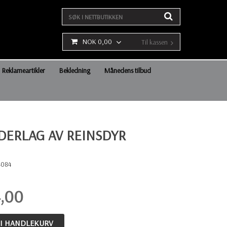
NOK 0,00
Til kassen
Reklameartikler
Bekledning
Månedens tilbud
DERLAG AV REINSDYR
4084
,00
 I HANDLEKURV