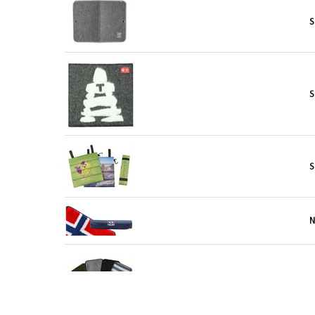
S
S
S
N
S