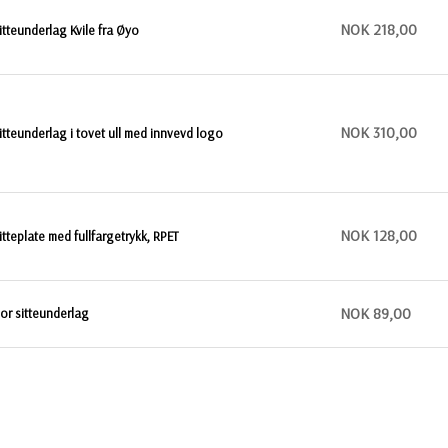
NOK 218,00
itteunderlag Kvile fra Øyo
NOK 310,00
itteunderlag i tovet ull med innvevd logo
NOK 128,00
itteplate med fullfargetrykk, RPET
NOK 89,00
or sitteunderlag
NOK 89,00
itteunderlag fra Sagaform