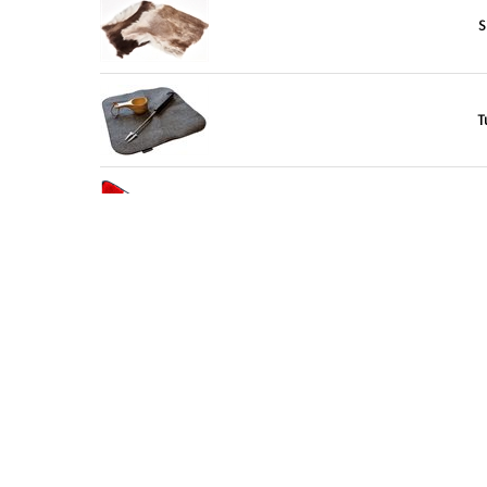
S
T
N
T
S
T