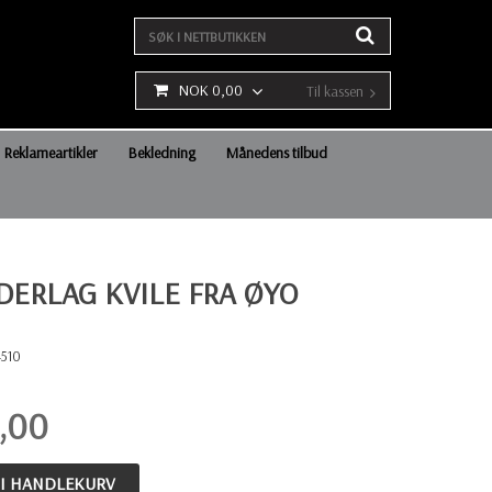
NOK 0,00
Til kassen
Reklameartikler
Bekledning
Månedens tilbud
DERLAG KVILE FRA ØYO
4510
,00
 I HANDLEKURV