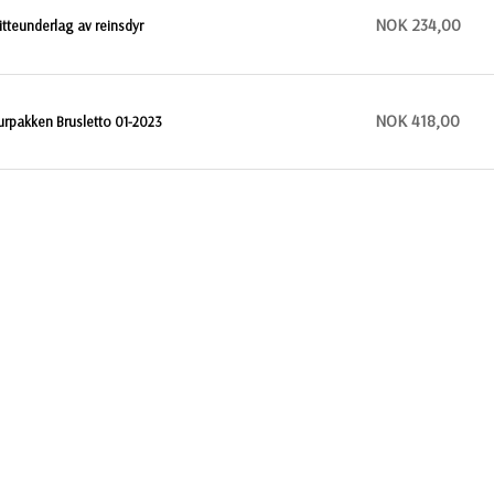
NOK 234,00
itteunderlag av reinsdyr
NOK 418,00
urpakken Brusletto 01-2023
NOK 89,00
or sitteunderlag
NOK 368,00
urpakke Norge
NOK 128,00
itteplate med fullfargetrykk, RPET
NOK 347,00
urpakken Kikker`n