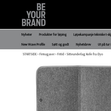
Nyheter
Produkter for løping
Løpekampanje tekniske t-sk
New Wave Profile
Søtt og godt
Nyhetsbrev
Ut på tur 
STARTSIDE
>
Firmagaver
>
Fritid
>
Sitteunderlag Kvile fra Øyo