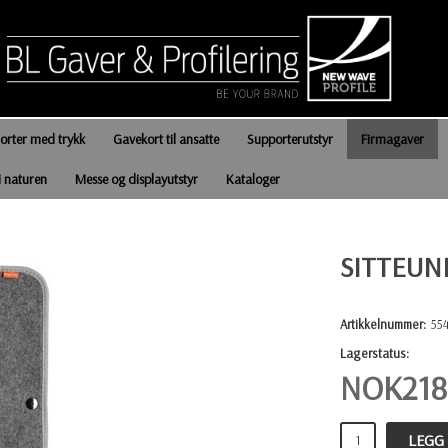
jorter med trykk
Gavekort til ansatte
Supporterutstyr
Firmagaver
i naturen
Messe og displayutstyr
Kataloger
SITTEUN
Artikkelnummer:
55
Lagerstatus:
NOK
218
LEGG