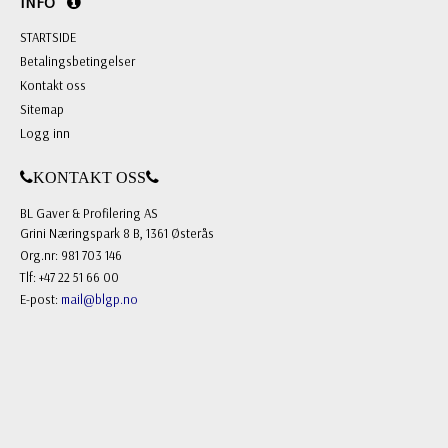
INFO
STARTSIDE
Betalingsbetingelser
Kontakt oss
Sitemap
Logg inn
KONTAKT OSS
BL Gaver & Profilering AS
Grini Næringspark 8 B, 1361 Østerås
Org.nr: 981 703 146
Tlf: +47 22 51 66 00
E-post:
mail@blgp.no