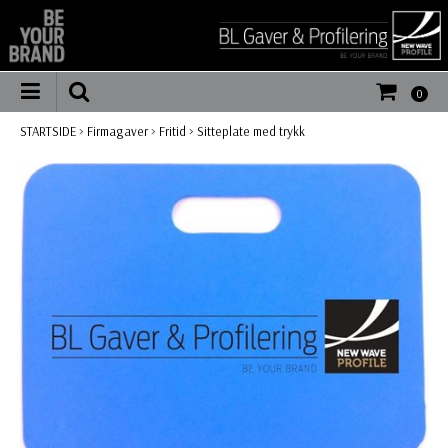
0
STARTSIDE
>
Firmagaver
>
Fritid
>
Sitteplate med trykk