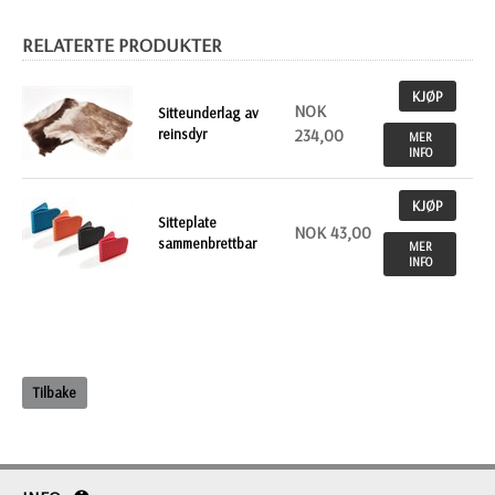
RELATERTE PRODUKTER
KJØP
NOK
Sitteunderlag av
reinsdyr
234,00
MER
INFO
KJØP
Sitteplate
NOK 43,00
sammenbrettbar
MER
INFO
Tilbake