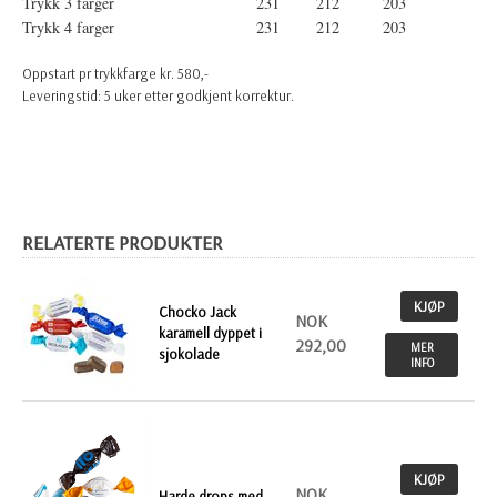
Trykk 3 farger
231
212
203
Trykk 4 farger
231
212
203
Oppstart pr trykkfarge kr. 580,-
Leveringstid: 5 uker etter godkjent korrektur.
RELATERTE PRODUKTER
KJØP
Chocko Jack
NOK
karamell dyppet i
292,00
MER
sjokolade
INFO
KJØP
NOK
Harde drops med