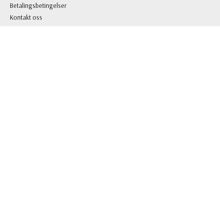
Betalingsbetingelser
Kontakt oss
Sitemap
Logg inn
KONTAKT OSS
BL Gaver & Profilering AS
Grini Næringspark 8 B, 1361 Østerås
Org.nr: 981 703 146
Tlf: +47 22 51 66 00
E-post:
mail@blgp.no
FOLLOW US