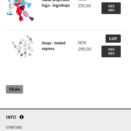
logo - logodrops
239,00
MER
INFO
KJØP
NOK
Drops - tvisted
express
299,00
MER
INFO
Tilbake
INFO
STARTSIDE