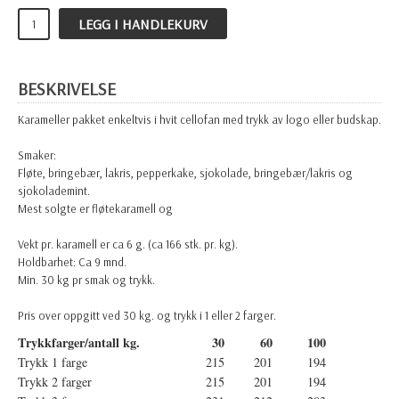
LEGG I HANDLEKURV
BESKRIVELSE
Karameller pakket enkeltvis i hvit cellofan med trykk av logo eller budskap.
Smaker:
Fløte, bringebær, lakris, pepperkake, sjokolade, bringebær/lakris og
sjokolademint.
Mest solgte er fløtekaramell og
Vekt pr. karamell er ca 6 g. (ca 166 stk. pr. kg).
Holdbarhet: Ca 9 mnd.
Min. 30 kg pr smak og trykk.
Pris over oppgitt ved 30 kg. og trykk i 1 eller 2 farger.
Trykkfarger/antall kg.
30
60
100
Trykk 1 farge
215
201
194
Trykk 2 farger
215
201
194