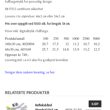
Fullfargetrykk for personlig design
EN 17353-sertifisert sikkerhet
Leveres i to størrelser: 44x3 cm eller 34x3 cm
Pris over oppgitt ved 1000 stk. for lengde 34 cm.
Priser inkl. digitaltrykk i fullfarge.
Produkt/antall
100
250
500
1000
2500
5000
340x30 cm, 8020894
20,7
17,5
12
11,2
10,7
10,2
44x30 cm, 603169
25,7
21,5
14,8
13,9
13,2
12,5
Oppstart kr 749,-
Leveringstid: ca 4-5 uker fra godkjent korrektur.
Trenger dere raskere levering, se her.
RELATERTE PRODUKTER
KJØP
Refleksbånd
NOK 17,50
Xtended 42x3 cm