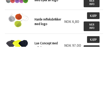
med trykk av logo
MER
INFO
KJØP
Harde refleksbrikker
NOK 6,80
med logo
MER
INFO
KJØP
Lue Concept med
NOK 97,00
refleks
MER
INFO
KJØP
Lue Grover med
NOK 79,00
refleks
MER
INFO
KJØP
NOK 29,30
Refleks med magnet