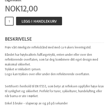
Lagerstatus:
NOK
12,00
LEGG I HANDLEKURV
BESKRIVELSE
Prøv vårt rimeligste refleksbånd med med ca 4 ukers leveringstid.
Båndet har høykvalitets fullfargetrykk, enten under eller over den
reflekterende overflaten, som lar deg kombinere ditt eget design med
maksimal sikkerhet.
Trykket er inkludert i prisen.
Logo kan trykkes over eller under den reflekterende overflaten.
Sertifisert i henhold til EN 17353, som betyr at refleksen oppfyller høye krav
til synlighet og sikkerhet. Perfekt for turer, sykkelturer, hundelufting eller
når barna er ute i mørket.
Enkel å bruke – slapwrap av og på på sekunder