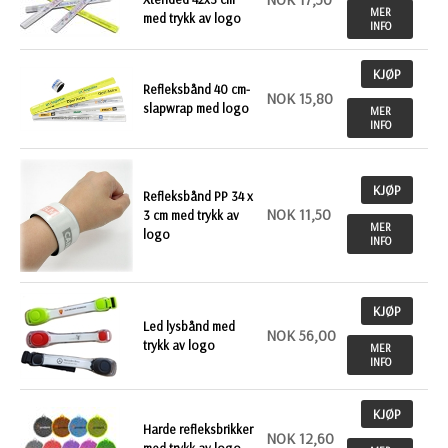
MER
med trykk av logo
INFO
KJØP
Refleksbånd 40 cm-
NOK 15,80
slapwrap med logo
MER
INFO
KJØP
Refleksbånd PP 34 x
NOK 11,50
3 cm med trykk av
MER
logo
INFO
KJØP
Led lysbånd med
NOK 56,00
trykk av logo
MER
INFO
KJØP
Harde refleksbrikker
NOK 12,60