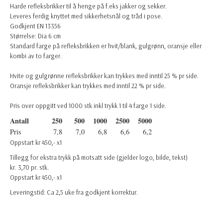
Harde refleksbrikker til å henge på f.eks jakker og sekker.
Leveres ferdig knyttet med sikkerhetsnål og tråd i pose.
Godkjent EN 13356
Størrelse: Dia 6 cm
Standard farge på refleksbrikken er hvit/blank, gulgrønn, oransje eller
kombi av to farger.
Hvite og gulgrønne refleksbrikker kan trykkes med inntil 25 % pr side.
Oransje refleksbrikker kan trykkes med inntil 22 % pr side.
Pris over oppgitt ved 1000 stk inkl trykk 1 til 4 farge 1 side.
Antall
250
500
1000
2500
5000
Pris
7,8
7,0
6,8
6,6
6,2
Oppstart kr 450,- x1
Tillegg for ekstra trykk på motsatt side (gjelder logo, bilde, tekst)
kr. 3,70 pr. stk.
Oppstart kr 450,- x1
Leveringstid: Ca 2,5 uke fra godkjent korrektur.