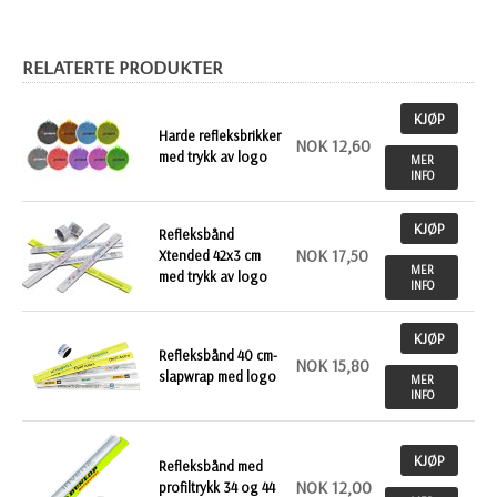
RELATERTE PRODUKTER
KJØP
Harde refleksbrikker
NOK 12,60
med trykk av logo
MER
INFO
KJØP
Refleksbånd
NOK 17,50
Xtended 42x3 cm
MER
med trykk av logo
INFO
KJØP
Refleksbånd 40 cm-
NOK 15,80
slapwrap med logo
MER
INFO
KJØP
Refleksbånd med
NOK 12,00
profiltrykk 34 og 44