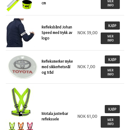
MER
cm
INFO
KJØP
Refleksbånd Johan
NOK 39,00
Speed med trykk av
MER
logo
INFO
KJØP
Refleksmerker myke
NOK 7,00
med sikkerhetsnål
MER
og tråd
INFO
KJØP
Motala justerbar
NOK 61,00
reflekssele
MER
INFO