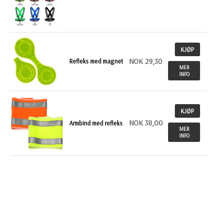
KJØP
NOK 29,30
Refleks med magnet
MER
INFO
KJØP
NOK 38,00
Armbind med refleks
MER
INFO
KJØP
Refleksvest med
NOK 97,00
lommer Holmsund
MER
INFO