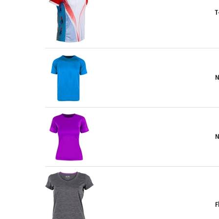
T
N
N
F