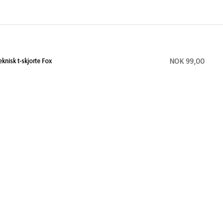
NOK 99,00
eknisk t-skjorte Fox
KONTAKT OSS
BL Gaver & Profilering AS
Grini Næringspark 8 B, 1361 Østerås