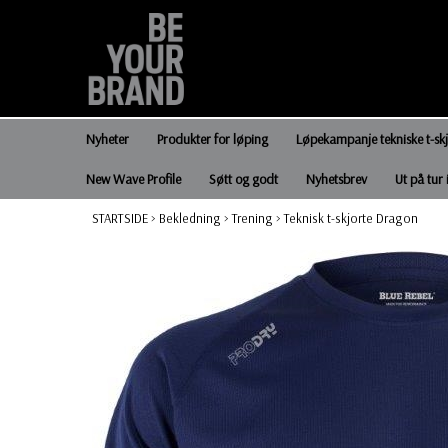
Nyheter
Produkter for løping
Løpekampanje tekniske t-sk
New Wave Profile
Søtt og godt
Nyhetsbrev
Ut på tur 
STARTSIDE
>
Bekledning
>
Trening
>
Teknisk t-skjorte Dragon