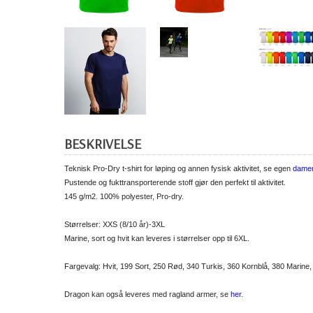
BESKRIVELSE
Teknisk Pro-Dry t-shirt for løping og annen fysisk aktivitet, se egen
damem
Pustende og fukttransporterende stoff gjør den perfekt til aktivitet.
145 g/m2. 100% polyester, Pro-dry.
Størrelser: XXS (8/10 år)-3XL
Marine, sort og hvit kan leveres i størrelser opp til 6XL.
Fargevalg: Hvit, 199 Sort, 250 Rød, 340 Turkis, 360 Kornblå, 380 Marine
Dragon kan også leveres med ragland armer, se
her.