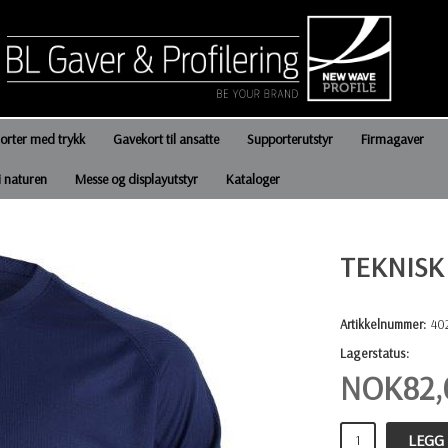
jorter med trykk
Gavekort til ansatte
Supporterutstyr
Firmagaver
i naturen
Messe og displayutstyr
Kataloger
TEKNISK
Artikkelnummer:
40
Lagerstatus:
NOK
82
LEGG