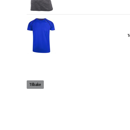
T
Tilbake
INFO
STARTSIDE
Betalingsbetingelser