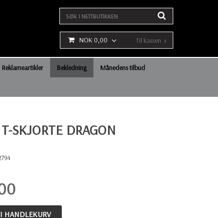
NOK 0,00
Til kassen
Reklameartikler
Bekledning
Månedens tilbud
 T-SKJORTE DRAGON
2794
,00
 I HANDLEKURV