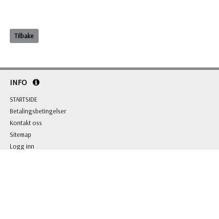
Tilbake
INFO
STARTSIDE
Betalingsbetingelser
Kontakt oss
Sitemap
Logg inn
KONTAKT OSS
BL Gaver & Profilering AS
Grini Næringspark 8 B, 1361 Østerås
Org.nr: 981 703 146
Tlf: +47 22 51 66 00