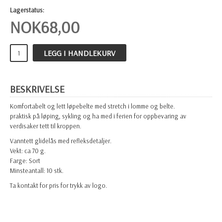
Lagerstatus:
NOK
68,00
LEGG I HANDLEKURV
BESKRIVELSE
Komfortabelt og lett løpebelte med stretch i lomme og belte.
praktisk på løping, sykling og ha med i ferien for oppbevaring av
verdisaker tett til kroppen.
Vanntett glidelås med refleksdetaljer.
Vekt: ca 70 g.
Farge: Sort
Minsteantall: 10 stk.
Ta kontakt for pris for trykk av logo.