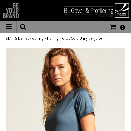
0
STARTSIDE
>
Bekledning
>
Trening
>
Craft Core Unify t-skjorte