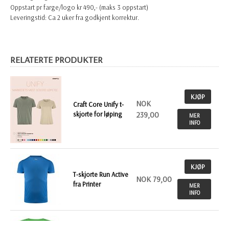
Oppstart pr farge/logo kr 490,- (maks 3 oppstart)
Leveringstid: Ca 2 uker fra godkjent korrektur.
RELATERTE PRODUKTER
KJØP
NOK
Craft Core Unify t-
skjorte for løping
239,00
MER
INFO
KJØP
T-skjorte Run Active
NOK 79,00
fra Printer
MER
INFO