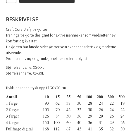
BESKRIVELSE
Craft Core Unify t-skjorter
Trenings t-skjorte designet for aktive mennesker som verdsetter høy
komfort og kvalitet.
T-skjorten har buede sidesømmer som skaper et atletisk og moderne
utseende.
Produsert av myk og funksjonell resirkulert polyester.
Størrelser dame: XS-XXL
Størrelser herre: XS-3XL
Trykkkpriser pr. trykk opp til 30x30 cm
Antall
10
15
25
50
100
200
300
500
1 farge
93
62
37
30
28
24
22
19
2 farger
105
70
42
32
30
26
24
22
3 farger
126
84
50
36
29
29
26
24
4 farger
150
100
60
40
36
31
29
26
Fullfarge digital
168
112
67
43
41
35
32
30