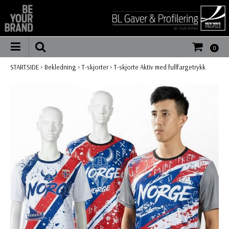
0
STARTSIDE
>
Bekledning
>
T-skjorter
>
T-skjorte Aktiv med fullfargetrykk