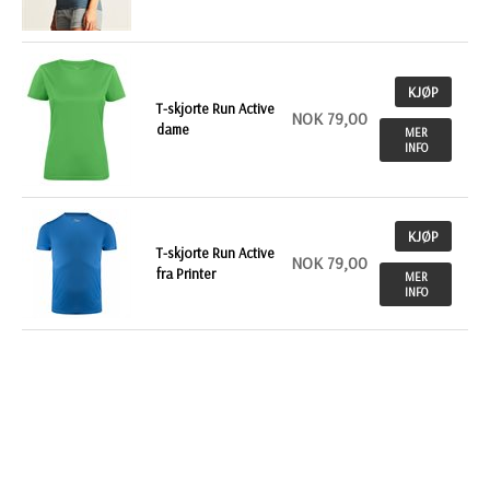
KJØP
T-skjorte Run Active
NOK 79,00
dame
MER
INFO
KJØP
T-skjorte Run Active
NOK 79,00
fra Printer
MER
INFO
KJØP
T-skjorte Basic
NOK 54,00
Active T for damer
MER
INFO