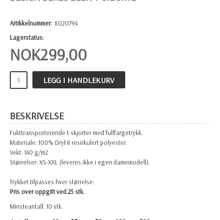
Artikkelnummer:
8020794
Lagerstatus:
NOK
299,00
LEGG I HANDLEKURV
BESKRIVELSE
Fukttransporterende t-skjorter med fullfargetrykk.
Materiale: 100% DryFit resirkulert polyester.
Vekt: 140 g/m2
Størrelser: XS-XXL (leveres ikke i egen damemodell).
Trykket tilpasses hver størrelse.
Pris over oppgitt ved 25 stk.
Minsteantall: 10 stk.