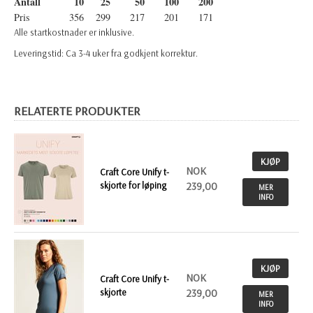
Antall
10
25
50
100
200
Pris
356
299
217
201
171
Alle startkostnader er inklusive.
Leveringstid: Ca 3-4 uker fra godkjent korrektur.
RELATERTE PRODUKTER
KJØP
NOK
Craft Core Unify t-
skjorte for løping
239,00
MER
INFO
KJØP
NOK
Craft Core Unify t-
skjorte
239,00
MER
INFO