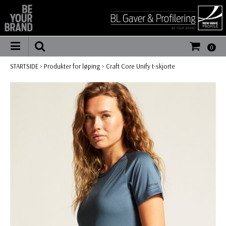
0
STARTSIDE
>
Produkter for løping
>
Craft Core Unify t-skjorte