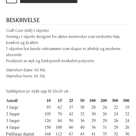
BESKRIVELSE
Craft Core Unify t-skjorter
Trenings t-skjorte designet for aktive mennesker som verdsetter høy
komfort og kvalitet.
T-skjorten har buede sidesømmer som skaper et atletisk og moderne
utseende.
Produsert av myk og funksjonell resirkulert polyester.
Størrelser dame: XS-XXL
Størrelser herre: XS-3XL
Trykkkpriser pr. trykk opp til 30x30 cm
Antall
10
15
25
50
100
200
300
500
1 farge
93
62
37
30
28
24
22
19
2 farger
105
70
42
32
30
26
24
22
3 farger
126
84
50
36
29
29
26
24
4 farger
150
100
60
40
36
31
29
26
Fullfarge digital
168
112
67
43
41
35
32
30