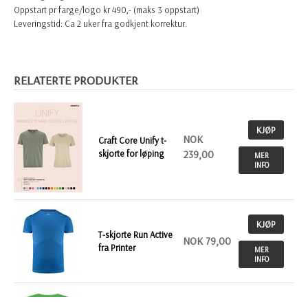
Oppstart pr farge/logo kr 490,- (maks 3 oppstart)
Leveringstid: Ca 2 uker fra godkjent korrektur.
RELATERTE PRODUKTER
KJØP
NOK
Craft Core Unify t-
skjorte for løping
239,00
MER
INFO
KJØP
T-skjorte Run Active
NOK 79,00
fra Printer
MER
INFO