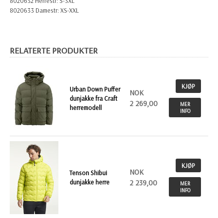
8020632 Herrestr: S-3XL
8020633 Damestr: XS-XXL
RELATERTE PRODUKTER
KJØP
Urban Down Puffer
NOK
dunjakke fra Craft
2 269,00
MER
herremodell
INFO
KJØP
NOK
Tenson Shibui
dunjakke herre
2 239,00
MER
INFO