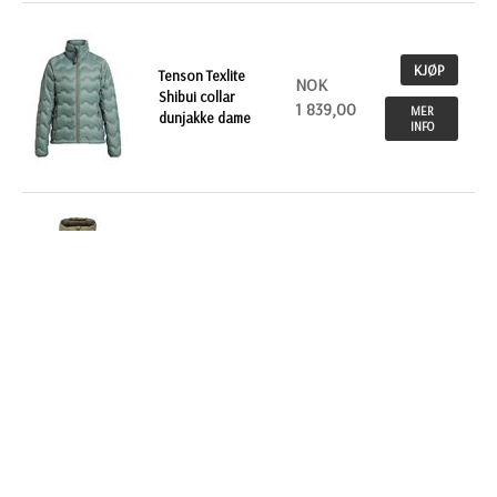
KJØP
Tenson Texlite
NOK
Shibui collar
1 839,00
MER
dunjakke dame
INFO
KJØP
Dunjakke Craft Adv
NOK
Explore light down
1 919,00
MER
damemodell
INFO
KJØP
NOK
Dunjakke Craft Adv
Explore light down
1 919,00
MER
INFO