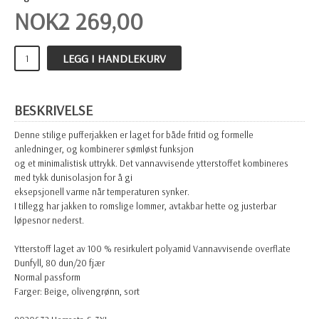
NOK
2 269,00
LEGG I HANDLEKURV
BESKRIVELSE
Denne stilige pufferjakken er laget for både fritid og formelle
anledninger, og kombinerer sømløst funksjon
og et minimalistisk uttrykk. Det vannavvisende ytterstoffet kombineres
med tykk dunisolasjon for å gi
eksepsjonell varme når temperaturen synker.
I tillegg har jakken to romslige lommer, avtakbar hette og justerbar
løpesnor nederst.
Ytterstoff laget av 100 % resirkulert polyamid Vannavvisende overflate
Dunfyll, 80 dun/20 fjær
Normal passform
Farger: Beige, olivengrønn, sort