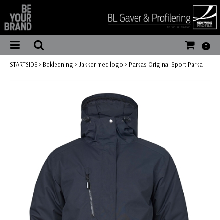
0
STARTSIDE
>
Bekledning
>
Jakker med logo
>
Parkas Original Sport Parka