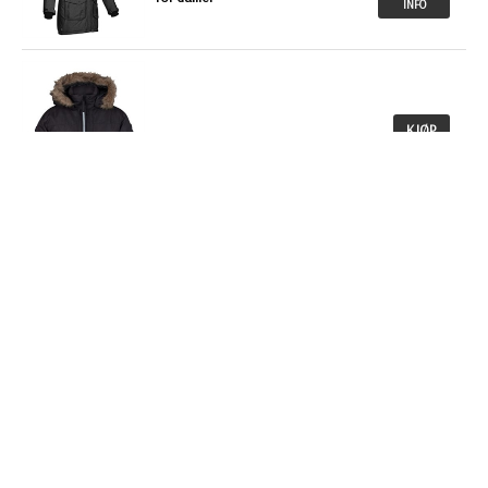
INFO
KJØP
NOK
Parkas Original
1 398,00
MER
INFO
KJØP
NOK
Parkas Malamute
2 599,00
MER
INFO
KJØP
NOK
Craft dunjakke Light