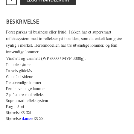
BESKRIVELSE
Fòret parkas til business eller fritid. Jakken har et supersmart
reflekssystem med to reflekser på innsiden, som du enkelt kan gjøre
synlig i mørket. Herremodellen har tre utvendige lommer, og fem
innvendige lommer.
Vindtett og vanntett (
WP 6000 / MVP 3000g).
Teipede sømmer
To-veis glidelås
Glidelås i sidene
Tre utvendige lommer
Fem innvendige lommer
Zip-Pullere med refleks
Supersmart reflekssystem
Farge: Sort
Størrels: XS-3XL
Størrelse
damer
: XS-XXL