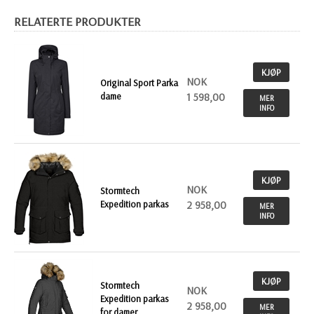
RELATERTE PRODUKTER
KJØP
NOK
Original Sport Parka
dame
1 598,00
MER
INFO
KJØP
NOK
Stormtech
Expedition parkas
2 958,00
MER
INFO
KJØP
Stormtech
NOK
Expedition parkas
2 958,00
MER
for damer