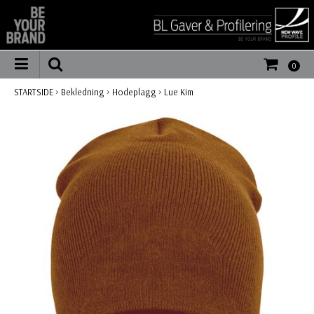
0
STARTSIDE
>
Bekledning
>
Hodeplagg
>
Lue Kim