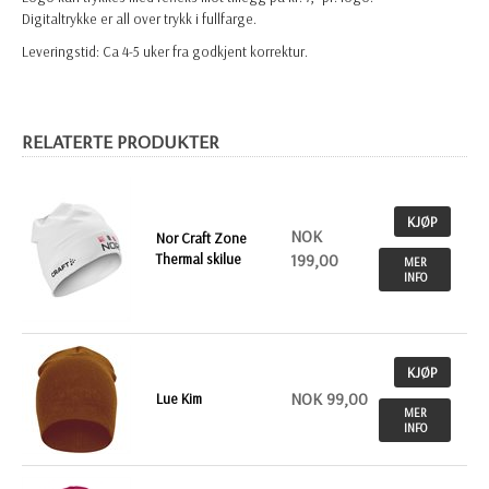
Digitaltrykke er all over trykk i fullfarge.
Leveringstid: Ca 4-5 uker fra godkjent korrektur.
RELATERTE PRODUKTER
KJØP
NOK
Nor Craft Zone
Thermal skilue
199,00
MER
INFO
KJØP
NOK 99,00
Lue Kim
MER
INFO