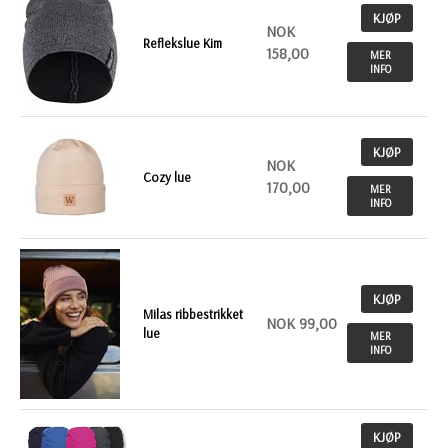
KJØP
NOK
Reflekslue Kim
158,00
MER
INFO
KJØP
NOK
Cozy lue
170,00
MER
INFO
KJØP
Milas ribbestrikket
NOK 99,00
lue
MER
INFO
KJØP