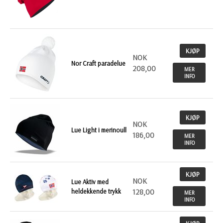
KJØP
NOK
Nor Craft paradelue
208,00
MER
INFO
KJØP
NOK
Lue Light i merinoull
186,00
MER
INFO
KJØP
NOK
Lue Aktiv med
heldekkende trykk
128,00
MER
INFO