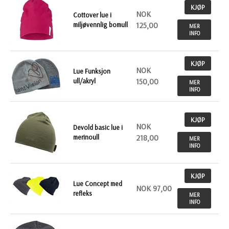
KJØP
NOK
Cottover lue i
miljøvennlig bomull
125,00
MER
INFO
KJØP
NOK
Lue Funksjon
ull/akryl
150,00
MER
INFO
KJØP
NOK
Devold basic lue i
merinoull
218,00
MER
INFO
KJØP
Lue Concept med
NOK 97,00
refleks
MER
INFO