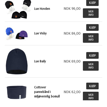
KJØP
NOK 96,00
Lue Hovden
MER
INFO
KJØP
NOK 84,00
Lue Visby
MER
INFO
KJØP
NOK 69,00
Lue Baily
MER
INFO
KJØP
Cottover
NOK 62,00
pannebånd i
MER
miljøvennlig bomull
INFO