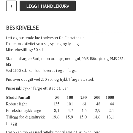
LEGG I HANDLEKURV
BESKRIVELSE
Lett og pustende lue i polyester Dri-Fit materiale.
En lue for aktivitet som ski, sykling og løping.
Minstebestilling: 50 stk.
Standardfarger: Sort, neon oransje, neon gul, PMS 186c rød og PMS 285c
blå
Ved 2500 stk. kan luen leveres i egen farge.
Pris over oppgitt ved 250 stk. og trykk 1 farge ett sted.
Priser inkl trykk 1 farge ett sted på luen.
Modell/antall
50
100
250
500
1000
Robust light
135
101
61
48
44
Pr- ekstra trykkfarge
8,1
4,7
4,5
2,9
2,1
Tillegg for digitaltrykk
19,6
15,9
15,0
14,6
13,1
Tillegg
Logo kan trykkes med refleks mot tillegg på kr. 7,- pr. logo.