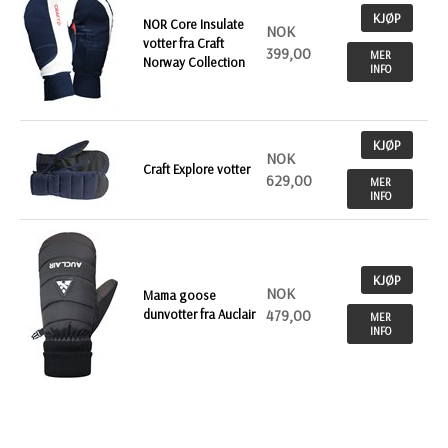
KJØP
NOR Core Insulate
NOK
votter fra Craft
399,00
MER
Norway Collection
INFO
KJØP
NOK
Craft Explore votter
629,00
MER
INFO
KJØP
NOK
Mama goose
dunvotter fra Auclair
479,00
MER
INFO
KJØP
NOK
Dunvotter med