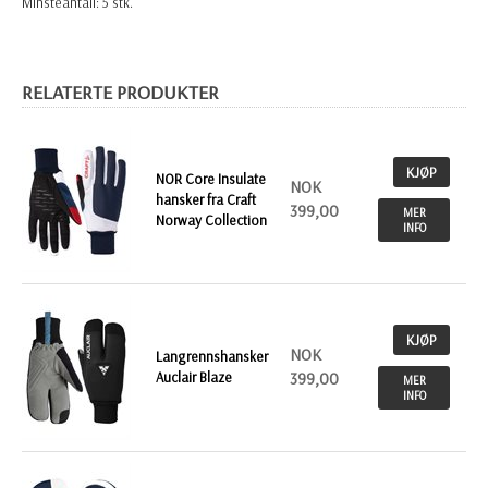
Minsteantall: 5 stk.
RELATERTE PRODUKTER
KJØP
NOR Core Insulate
NOK
hansker fra Craft
399,00
MER
Norway Collection
INFO
KJØP
NOK
Langrennshansker
Auclair Blaze
399,00
MER
INFO