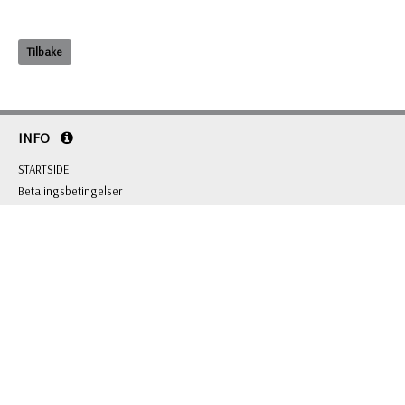
Tilbake
INFO
STARTSIDE
Betalingsbetingelser
Kontakt oss
Sitemap
Logg inn
KONTAKT OSS
BL Gaver & Profilering AS
Grini Næringspark 8 B, 1361 Østerås
Org.nr: 981 703 146
Tlf: +47 22 51 66 00