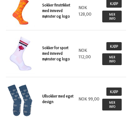
KJØP
Sokker finstrikket
NOK
med innvevd
128,00
MER
mønster og logo
INFO
KJØP
Sokker for sport
NOK
med innvevd
112,00
MER
mønster og logo
INFO
KJØP
Ullsokker med eget
NOK 99,00
design
MER
INFO