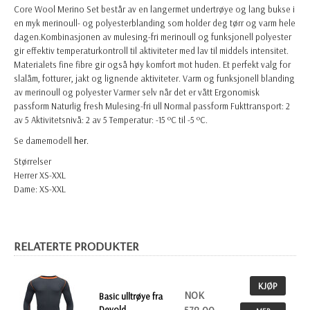
Core Wool Merino Set består av en langermet undertrøye og lang bukse i
en myk merinoull- og polyesterblanding som holder deg tørr og varm hele
dagen.Kombinasjonen av mulesing-fri merinoull og funksjonell polyester
gir effektiv temperaturkontroll til aktiviteter med lav til middels intensitet.
Materialets fine fibre gir også høy komfort mot huden. Et perfekt valg for
slalåm, fotturer, jakt og lignende aktiviteter. Varm og funksjonell blanding
av merinoull og polyester Varmer selv når det er vått Ergonomisk
passform Naturlig fresh Mulesing-fri ull Normal passform Fukttransport: 2
av 5 Aktivitetsnivå: 2 av 5 Temperatur: -15 ºC til -5 ºC.
Se damemodell
her.
Størrelser
Herrer XS-XXL
Dame: XS-XXL
RELATERTE PRODUKTER
KJØP
NOK
Basic ulltrøye fra
Devold