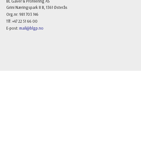
BL Gaver & Profilering AS
Grini Næringspark 8 B, 1361 Østerås
Org.nr: 981 703 146
Tlf: +47 22 51 66 00
E-post:
mail@blgp.no
FOLLOW US
Facebook
Instagram
NYHETSBREV
Registrere
Avregistrere
OK