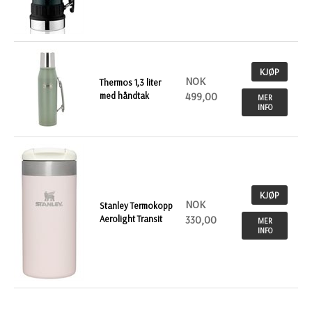
KJØP
NOK
Thermos 1,3 liter
med håndtak
499,00
MER
INFO
KJØP
NOK
Stanley Termokopp
Aerolight Transit
330,00
MER
INFO