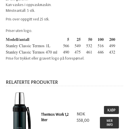
Kan vaskes i oppvaskmaskin.
Minsteantall: 5 stk.
Pris over oppgitt ved 25 stk.
Priser uten logo.
Modell/antall
5
25
50
100
200
Stanley Classic Termos 1L
566
549
532
516
499
Stanley Classic Termos 470 ml
490
475
461
446
432
Prise for trykket eller gravert logo på forespørsel.
RELATERTE PRODUKTER
KJØP
NOK
Thermos Work 1,2
liter
558,00
MER
INFO