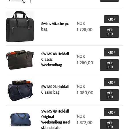
KJØP
NOK
Swims Attache pc
bag
1 728,00
MER
INFO
KJØP
SWIMS 48 Holdall
NOK
Classic
1 260,00
MER
Weekendbag
INFO
KJØP
NOK
SWIMS 24 Holdall
Classic bag
1 080,00
MER
INFO
SWIMS 48 Holdall
KJØP
NOK
Original
Weekendbag med
1 872,00
MER
INFO
skinndetaljer