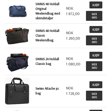
SWIMS 48 Holdall
KJØP
NOK
Original
Weekendbag med
1 872,00
MER
INFO
skinndetaljer
KJØP
SWIMS 48 Holdall
NOK
Classic
1 260,00
MER
Weekendbag
INFO
KJØP
NOK
SWIMS 24 Holdall
Classic bag
1 080,00
MER
INFO
KJØP
NOK
Swims Attache pc
bag
1 728,00
MER
INFO