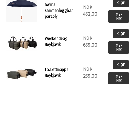
KJØP
Swims
NOK
sammenleggbar
432,00
MER
paraply
INFO
KJØP
NOK
Weekendbag
Reykjavik
639,00
MER
INFO
KJØP
NOK
Toalettmappe
Reykjavik
239,00
MER
INFO
Tilbake