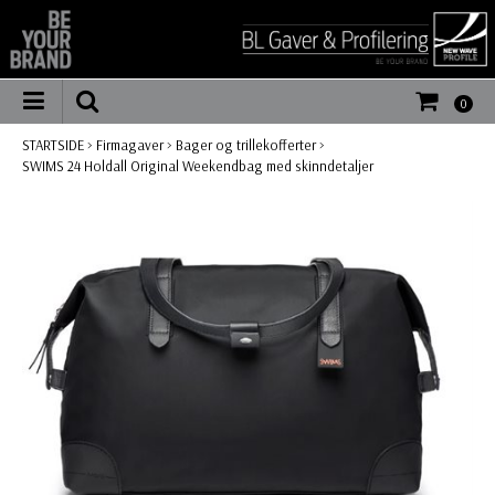
0
STARTSIDE
>
Firmagaver
>
Bager og trillekofferter
>
SWIMS 24 Holdall Original Weekendbag med skinndetaljer