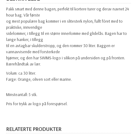
Pakk smart med denne bagen, perfekt til kortere turer og derav navnet 24
hour bag. Vår første
og mest populære bag kommer i en slitesterk nylon, fullt fôret med to
praktiske, innvendige
sidelommer, i tillegg til en større innerlomme med glidelås. Bagen har to
lange hanker, i tillegg
til en avtagbar skulderstropp, og den rommer 30 liter. Baggen er
vannavvisende med forsterkede
hjørner, og den har SWIMS-logo i silikon på undersiden og på fronten.
Bærehåndtak av lær.
Volum: ca 30 liter.
Farge: Orange, oliven sort eller marine.
Minsteantall: 5 stk.
Pris for trykk av logo på forespørsel.
RELATERTE PRODUKTER