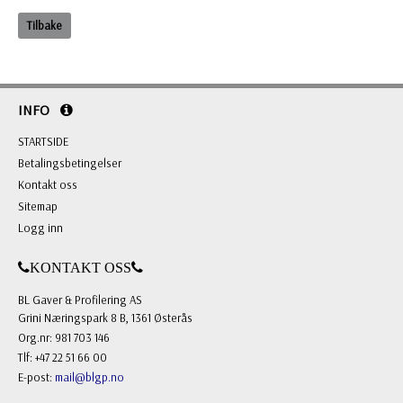
Tilbake
INFO
STARTSIDE
Betalingsbetingelser
Kontakt oss
Sitemap
Logg inn
KONTAKT OSS
BL Gaver & Profilering AS
Grini Næringspark 8 B, 1361 Østerås
Org.nr: 981 703 146
Tlf: +47 22 51 66 00
E-post:
mail@blgp.no