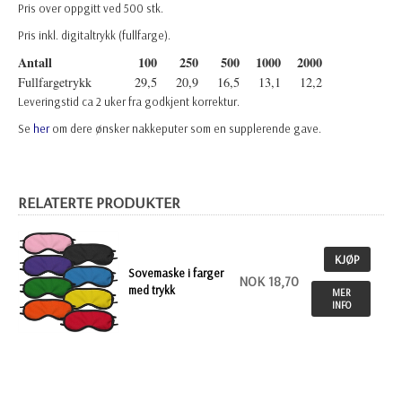
Pris over oppgitt ved 500 stk.
Pris inkl. digitaltrykk (fullfarge).
Antall
100
250
500
1000
2000
Fullfargetrykk
29,5
20,9
16,5
13,1
12,2
Leveringstid ca 2 uker fra godkjent korrektur.
Se
her
om dere ønsker nakkeputer som en supplerende gave.
RELATERTE PRODUKTER
KJØP
Sovemaske i farger
NOK 18,70
med trykk
MER
INFO