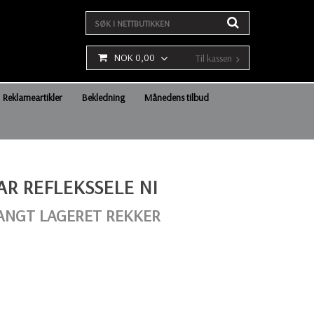
NOK 0,00
Til kassen
Reklameartikler
Bekledning
Månedens tilbud
AR REFLEKSSELE NI
LANGT LAGERET REKKER