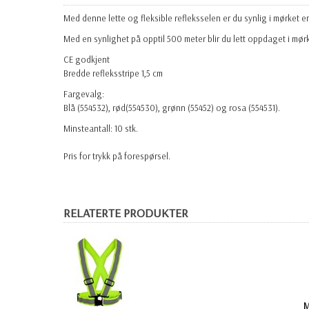
Med denne lette og fleksible refleksselen er du synlig i mørket e
Med en synlighet på opptil 500 meter blir du lett oppdaget i mør
CE godkjent
Bredde refleksstripe 1,5 cm
Fargevalg:
Blå (554532), rød(554530), grønn (55452) og rosa (554531).
Minsteantall: 10 stk.
Pris for trykk på forespørsel.
RELATERTE PRODUKTER
M