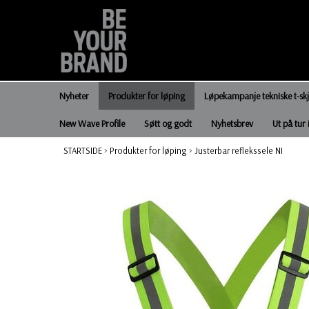
Nyheter
Produkter for løping
Løpekampanje tekniske t-sk
New Wave Profile
Søtt og godt
Nyhetsbrev
Ut på tur 
STARTSIDE
>
Produkter for løping
>
Justerbar reflekssele NI