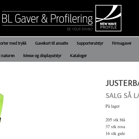
jorter med trykk
Gavekort til ansatte
Supporterutstyr
Firmagaver
i naturen
Messe og displayutstyr
Kataloger
JUSTERB
SALG SÅ 
På lager
205 stk blå
37 stk rosa
16 stk gule