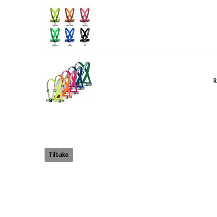
R
Tilbake
INFO