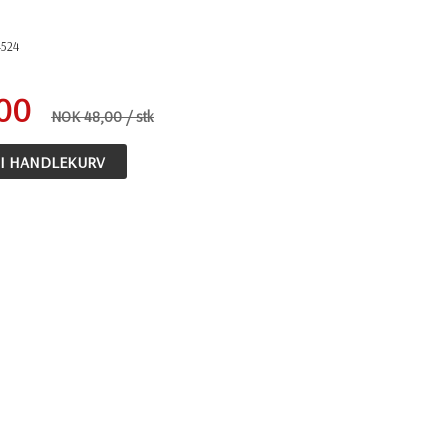
4524
,00
NOK 48,00
/ stk
 I HANDLEKURV