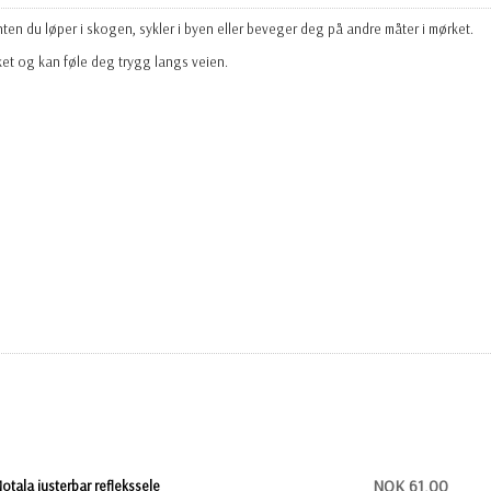
nten du løper i skogen, sykler i byen eller beveger deg på andre måter i mørket.
ket og kan føle deg trygg langs veien.
NOK 61,00
otala justerbar reflekssele