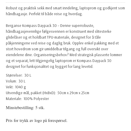
Robust og praktisk sekk med smart inndeling, laptoprom og godkjent som
håndbagasje. Perfekt til både reise og hverdag.
Berganse Kompass Daypack 30 – Denne superrobuste,
håndbagasjevennlige følgesvennen er konstruert med slitesterke
glidelåser og et holdbart TPU-materiale, designet for å tåle
påkjenningene ved reise og daglig bruk. Opplev enkel pakking med et
stort hovedrom som gir umiddelbar tilgang og full oversikt over
eiendelene dine. Organiseringsbehov? Med strategisk plasserte lommer
og et separat, lett tilgjengelig laptoprom er Kompass Daypack 30
designet for funksjonalitet og bygget for lang levetid.
Størrelser: 30 L
Volum: 30 L
Vekt: 1040 g
Utvendige mål, pakket (HxBxD): 50cm x 29cm x 25cm
Materiale: 100% Polyester
Minstebestilling: 5 stk.
Pris for trykk av logo på forespørsel.