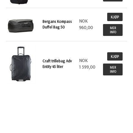
KJØP
NOK
Bergans Kompass
Duffel Bag 50
960,00
MER
INFO
KJØP
NOK
Craft trillebag Adv
Entity 45 liter
1 599,00
MER
INFO
KJØP
NOK
Craft ryggsekk Adv
Entity 25 liter
879,00
MER
INFO