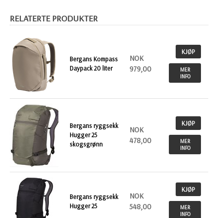
RELATERTE PRODUKTER
KJØP
NOK
Bergans Kompass
Daypack 20 liter
979,00
MER
INFO
KJØP
Bergans ryggsekk
NOK
Hugger 25
478,00
MER
skogsgrønn
INFO
KJØP
NOK
Bergans ryggsekk
Hugger 25
548,00
MER
INFO