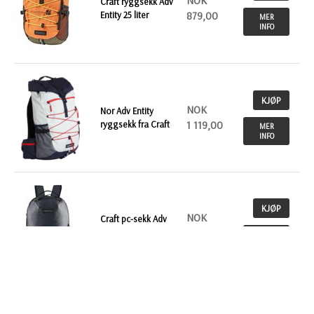
NOK
Craft ryggsekk Adv
Entity 25 liter
879,00
MER
INFO
KJØP
NOK
Nor Adv Entity
ryggsekk fra Craft
1 119,00
MER
INFO
KJØP
NOK
Craft pc-sekk Adv
Entity
719,00
MER
INFO
KJØP