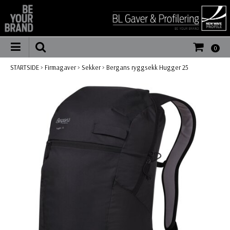
0
STARTSIDE
>
Firmagaver
>
Sekker
>
Bergans ryggsekk Hugger 25