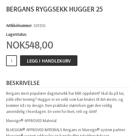
BERGANS RYGGSEKK HUGGER 25
Artikkelnummer:
501350
Lagerstatus:
NOK
548,00
LEGG I HANDLEKURV
BESKRIVELSE
Bergans mest populære dagstursekk har blitt oppdatert! Skal du på tur,
jobb eller trening? Hugger er en sekk som kan brukes til det meste, og
kommer nå i ny design. Den praktiske størrelsen gjør den veldig
anvendelig i hverdagen. En venn for livet, rett og slett!
bluesign® APPROVED Material
BLUESIGN® APPROVED MATERIALS Bergans er bluesign® system partner.
bluesign® system jobber for en bærekraftig tekstilproduksjon.