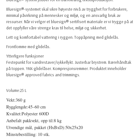
Bluesign®-systemet skal sikre høyeste nivå av trygghet for forbrukere,
minimal påvirkning på mennesker og miljø, og en ansvarlig bruk av
ressurser. Når vi velger et bluesign® sertifisert materiale er vi trygge på at
det oppfyller våre strenge krav til helse, miljø og sikkerhet.
Lett og komfortabel vattering i ryggen. Toppåpning med glidelås.
Frontlomme med glidelås.
Ytterligere funksjoner
Festepunkt for vandrestaver/sykkellykt. Justerbar brystrem. Bærehåndtak
på toppen. YKK-glidelåser. Kompresjonsremmer. Produktet inneholder
bluesign® approved fabrics and trimmings.
Volume:25 L
Vekt:
360 g
Rygglengde:
45–60 cm
Kvalitet:
Polyester 600D
Anbefalt pakkvekt, opp til:
8 kg
Utvendige mål, pakket (HxBxD):
50x25x20
Minstebestilling: 10 stk.