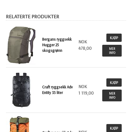
RELATERTE PRODUKTER
KJØP
Bergans ryggsekk
NOK
Hugger 25
478,00
MER
skogsgrønn
INFO
KJØP
NOK
Craft ryggsekk Adv
Entity 35 liter
1 119,00
MER
INFO
KJØP